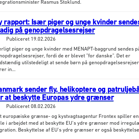
tegrationsminister Rasmus Stoklund.
y rapport: Især piger og unge kvinder sende
tadig på genopdragelsesrejser
Publiceret
19.02.2026
rligt piger og unge kvinder med MENAPT-baggrund sendes p
nopdragelsesrejser, fordi de er blevet ”for danske”. Det er
ldstændig utilstedeligt at sende børn på genopdragelsesrejser
er in...
anmark sender fly, helikoptere og patruljeb
or at beskytte Europas ydre grænser
Publiceret
08.02.2026
t europæiske grænse- og kystvagtsagentur Frontex spiller en 
lle i arbejdet med at beskytte EU’s ydre grænser mod irregul
gration. Beskyttelse af EU’s ydre grænser er også beskyttelse.