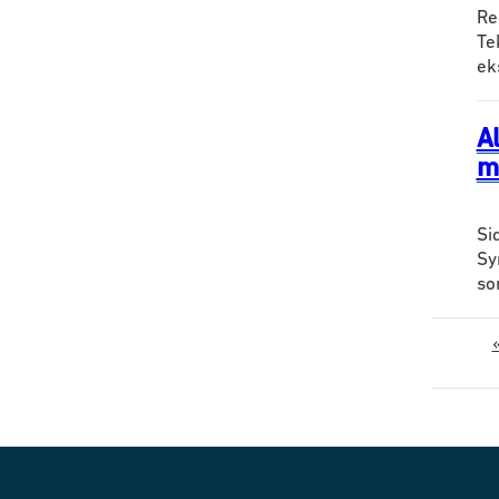
Re
Te
ek
Al
m
Si
Sy
so