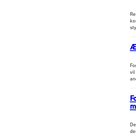
Re
ko
st
Æ
Fo
vi
an
Fo
m
De
de