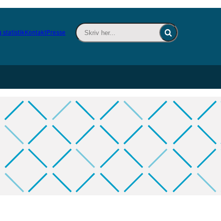
Skriv her... - Indsæt søgeord for at søge 
 statistik
Kontakt
Presse
Fold søgefelt ind