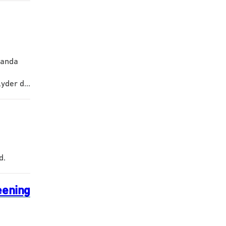
ganda
der d...
d.
eening