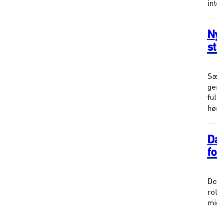
in
N
s
Sæ
ge
fu
hør
D
f
De
ro
mi