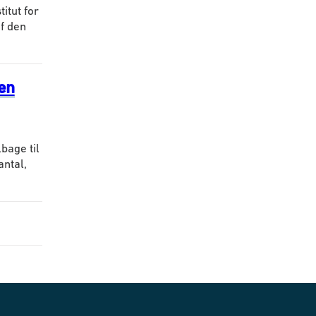
itut for
f den
ien
lbage til
antal,