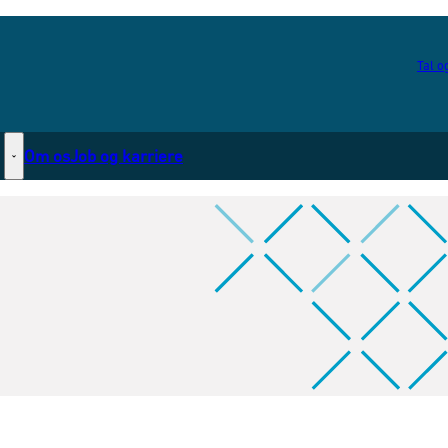
Tal og
Om os
Job og karriere
Statsborgerskab - Flere links