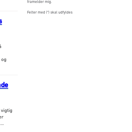
framelder mig.
Felter med (*) skal udfyldes
s
å
 og
åde
vigtig
ær
..