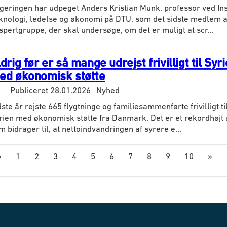
geringen har udpeget Anders Kristian Munk, professor ved Inst
knologi, ledelse og økonomi på DTU, som det sidste medlem a
spertgruppe, der skal undersøge, om det er muligt at scr...
drig før er så mange udrejst frivilligt til Syr
ed økonomisk støtte
Publiceret
28.01.2026
Nyhed
dste år rejste 665 flygtninge og familiesammenførte frivilligt ti
rien med økonomisk støtte fra Danmark. Det er et rekordhøjt 
m bidrager til, at nettoindvandringen af syrere e...
«
1
2
3
4
5
6
7
8
9
10
»