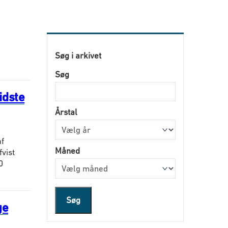
Søg i arkivet
Søg
idste
Årstal
f
Måned
vist
0
Søg
ge