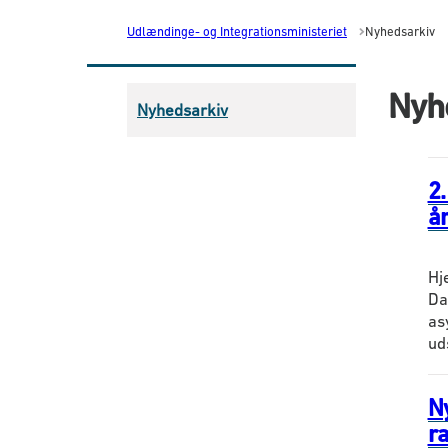
Udlændinge- og Integrationsministeriet
Nyhedsarkiv
Nyh
Nyhedsarkiv
2
å
Hj
Da
as
ud
N
r