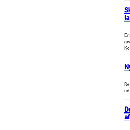
S
l
En
gi
Ko
Ny
Re
ud
D
a