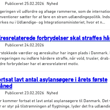
Publiceret
25.02.2026
Nyhed
geringen vil udfordre og afsøge rammerne, som de internatio
nventioner sætter for at føre en stram udlændingepolitik. Ind
yrkes nu i Udlændige- og Integrationsministeriet, hvor et n...
resrelaterede forbrydelser skal straffes h
Publiceret
24.02.2026
rstokkede værdier og æreskultur har ingen plads i Danmark. 
l regeringen nu indføre hårdere straffe, når vold, trusler, drab
dre forbrydelser har et æresrelateret motiv.
rtsat lavt antal asylansøgere i årets første
åned
Publiceret
23.02.2026
Nyhed
r kommer fortsat et lavt antal asylansøgere til Danmark. Det v
r er styr på tilstrømningen af flygtninge, lyder det fra udlænd