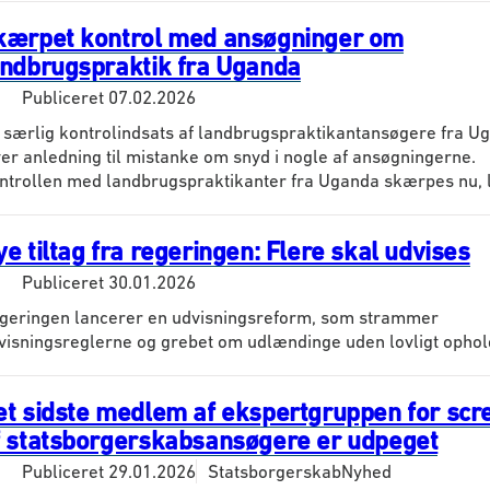
kærpet kontrol med ansøgninger om
andbrugspraktik fra Uganda
Publiceret
07.02.2026
 særlig kontrolindsats af landbrugspraktikantansøgere fra U
ver anledning til mistanke om snyd i nogle af ansøgningerne.
ntrollen med landbrugspraktikanter fra Uganda skærpes nu, ly
e tiltag fra regeringen: Flere skal udvises
Publiceret
30.01.2026
geringen lancerer en udvisningsreform, som strammer
visningsreglerne og grebet om udlændinge uden lovligt ophol
et sidste medlem af ekspertgruppen for scr
f statsborgerskabsansøgere er udpeget
Publiceret
29.01.2026
Statsborgerskab
Nyhed