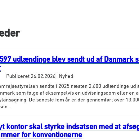
eder
.597 udlændinge blev sendt ud af Danmark s
r
Publiceret
26.02.2026
Nyhed
emrejsestyrelsen sendte i 2025 næsten 2.600 udlændinge ud a
nmark som følge af eksempelvis en udvisningsdom eller en af
ylansøgning. De seneste fem år er der gennemført over 13.00
sen...
yt kontor skal styrke indsatsen med at afsø
ammer for konventionerne