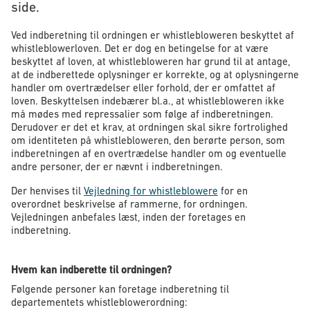
side.
Ved indberetning til ordningen er whistlebloweren beskyttet af
whistleblowerloven. Det er dog en betingelse for at være
beskyttet af loven, at whistlebloweren har grund til at antage,
at de indberettede oplysninger er korrekte, og at oplysningerne
handler om overtrædelser eller forhold, der er omfattet af
loven. Beskyttelsen indebærer bl.a., at whistlebloweren ikke
må mødes med repressalier som følge af indberetningen.
Derudover er det et krav, at ordningen skal sikre fortrolighed
om identiteten på whistlebloweren, den berørte person, som
indberetningen af en overtrædelse handler om og eventuelle
andre personer, der er nævnt i indberetningen.
Der henvises til
Vejledning for whistleblowere
for en
overordnet beskrivelse af rammerne, for ordningen.
Vejledningen anbefales læst, inden der foretages en
indberetning.
Hvem kan indberette til ordningen?
Følgende personer kan foretage indberetning til
departementets whistleblowerordning: