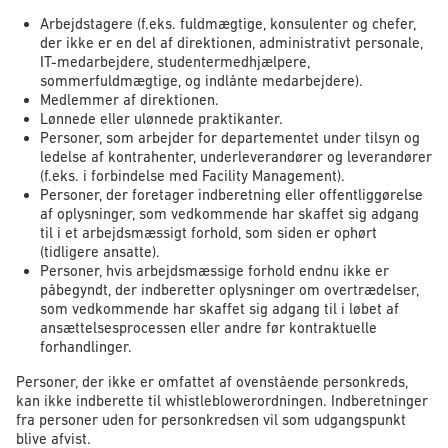
Arbejdstagere (f.eks. fuldmægtige, konsulenter og chefer,
der ikke er en del af direktionen, administrativt personale,
IT-medarbejdere, studentermedhjælpere,
sommerfuldmægtige, og indlånte medarbejdere).
Medlemmer af direktionen.
Lønnede eller ulønnede praktikanter.
Personer, som arbejder for departementet under tilsyn og
ledelse af kontrahenter, underleverandører og leverandører
(f.eks. i forbindelse med Facility Management).
Personer, der foretager indberetning eller offentliggørelse
af oplysninger, som vedkommende har skaffet sig adgang
til i et arbejdsmæssigt forhold, som siden er ophørt
(tidligere ansatte).
Personer, hvis arbejdsmæssige forhold endnu ikke er
påbegyndt, der indberetter oplysninger om overtrædelser,
som vedkommende har skaffet sig adgang til i løbet af
ansættelsesprocessen eller andre før kontraktuelle
forhandlinger.
Personer, der ikke er omfattet af ovenstående personkreds,
kan ikke indberette til whistleblowerordningen. Indberetninger
fra personer uden for personkredsen vil som udgangspunkt
blive afvist.