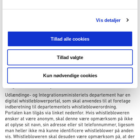
nærmere om rammerne for offentligt ansattes ytringsfrihed i
l
vejledning om offentligt ansattes ytringsfrihed
.
g
Vis detaljer
Whistleblowerenheden kan efter whistleblowerlovens § 22
behandle personoplysninger, herunder følsomme oplysninger
og oplysninger om strafbare forhold, hvis det er nødvendigt for
Tillad alle cookies
at behandle en indberetning, som er modtaget i forbindelse
med arbejdspladsens whistleblowerordning.
Medarbejdere, der er tilknyttet whistleblowerenheden, har en
Tillad valgte
særlig tavshedspligt om de oplysninger, der indgår i
indberetninger.
Kun nødvendige cookies
Brug af whistleblowerportalen
Udlændinge- og Integrationsministeriets departement har en
digital whistleblowerportal, som skal anvendes til at foretage
indberetning til departementets whistleblowerordning.
Portalen kan tilgås via linket nedenfor. Hvis whistlebloweren
ønsker at være anonym, skal denne være opmærksom på ikke
at oplyse sit navn, sin adresse eller sit telefonnummer, ligesom
man heller ikke må kunne identificere whistleblower på anden
vis. Whistlebloweren skal desuden være opmærksom på, at der