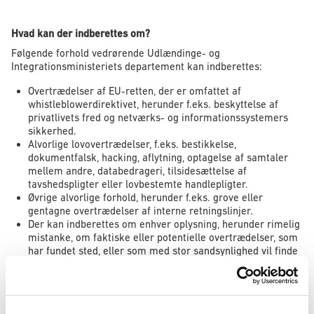
Hvad kan der indberettes om?
Følgende forhold vedrørende Udlændinge- og
Integrationsministeriets departement kan indberettes:
Overtrædelser af EU-retten, der er omfattet af
whistleblowerdirektivet, herunder f.eks. beskyttelse af
privatlivets fred og netværks- og informationssystemers
sikkerhed.
Alvorlige lovovertrædelser, f.eks. bestikkelse,
dokumentfalsk, hacking, aflytning, optagelse af samtaler
mellem andre, databedrageri, tilsidesættelse af
tavshedspligter eller lovbestemte handlepligter.
Øvrige alvorlige forhold, herunder f.eks. grove eller
gentagne overtrædelser af interne retningslinjer.
Der kan indberettes om enhver oplysning, herunder rimelig
mistanke, om faktiske eller potentielle overtrædelser, som
har fundet sted, eller som med stor sandsynlighed vil finde
sted. Endvidere kan der indberettes om forsøg på at skjule
sådanne overtrædelser.
Der henvises til vejledning for whistleblowere nedenfor for en