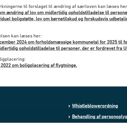
ningerne til forslaget til ændring af særloven kan læses her
 om ændring af lov om midlertidig opholdstilladelse til persone
viduel boligstøtte, lov om børnetilskud og forskudsvis udbetal
elsen kan læses her:
december 2024 om forholdsmæssige kommunetal for 2025 til fo
dlertidig opholdstilladelse til personer, der er fordrevet fra 
igplacering:
 2022 om boligplacering af flygtninge.
Whistleblowerordning
Behandling af personoply