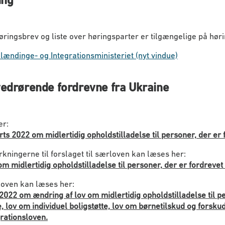
høringsbrev og liste over høringsparter er tilgængelige på hør
dlændinge- og Integrationsministeriet (nyt vindue)
vedrørende fordrevne fra Ukraine
er:
rts 2022 om midlertidig opholdstilladelse til personer, der er 
ningerne til forslaget til særloven kan læses her:
 om midlertidig opholdstilladelse til personer, der er fordrevet
loven kan læses her:
 2022 om ændring af lov om midlertidig opholdstilladelse til p
, lov om individuel boligstøtte, lov om børnetilskud og forsku
rationsloven.