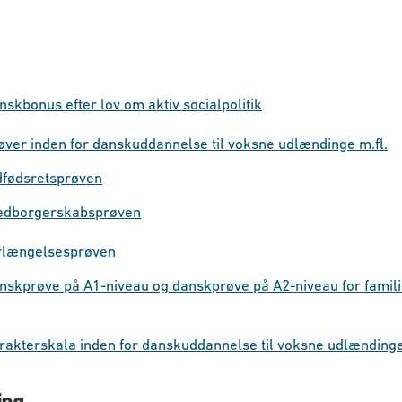
kbonus efter lov om aktiv socialpolitik
ver inden for danskuddannelse til voksne udlændinge m.fl.
dfødsretsprøven
edborgerskabsprøven
rlængelsesprøven
nskprøve på A1-niveau og danskprøve på A2-niveau for fami
akterskala inden for danskuddannelse til voksne udlændinge
ing