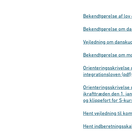
Bekendtgørelse af lov
Bekendtgørelse om dan
Vejledning om danskud
Bekendtgørelse om mod
Orienteringsskrivelse 
integrationsloven (pdf)
Orienteringsskrivelse
ikrafttræden den 1. ja
og klippefort for S-kurs
Hent vejledning til k
Hent indberetningsska