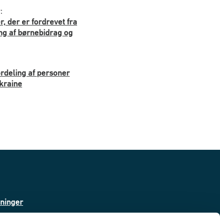
:
r, der er fordrevet fra
ing af børnebidrag og
rdeling af personer
Ukraine
sninger