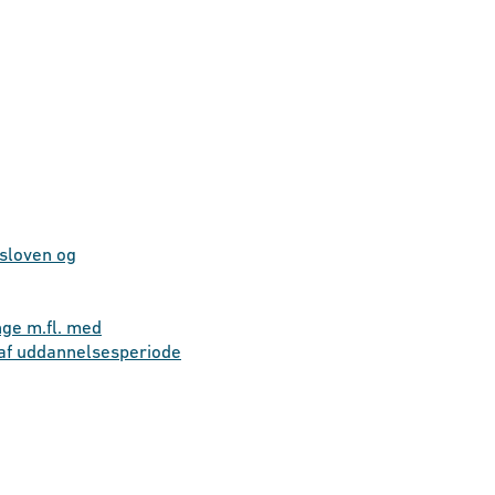
esloven og
ge m.fl. med
 af uddannelsesperiode