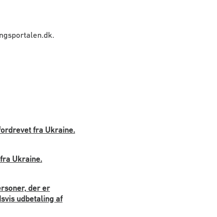
ingsportalen.dk.
fordrevet fra Ukraine.
 fra Ukraine.
ersoner, der er
dsvis udbetaling af