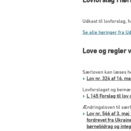
Udkast til lovforslag, 
Se alle høringer fra U
Love og regler 
Særloven kan læses h
Lov nr. 324 af 16. ma
Lovforslaget og bemærk
L 145 Forslag til lov
Ændringsloven til sær
Lov nr. 546 af 3. maj
fordrevet fra Ukraine
børnebidrag og integ