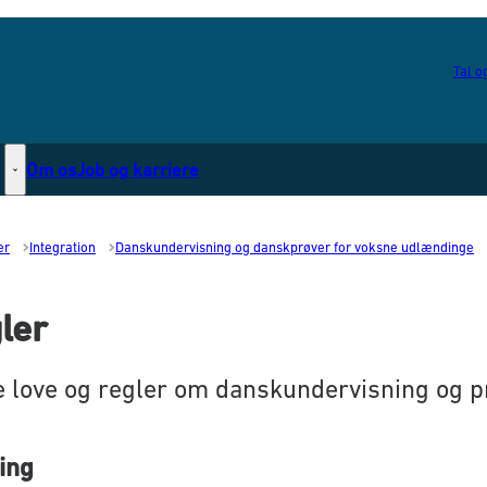
Tal og
Om os
Job og karriere
Statsborgerskab - Flere links
er
Integration
Danskundervisning og danskprøver for voksne udlændinge
ler
e love og regler om danskundervisning og p
ing