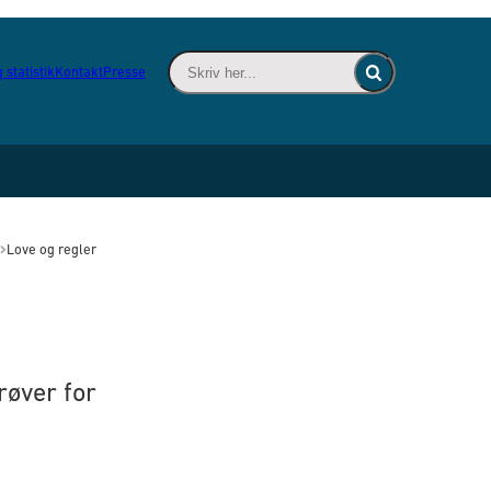
Skriv her... - Indsæt søgeord for at søge 
 statistik
Kontakt
Presse
Fold søgefelt ind
Love og regler
røver for