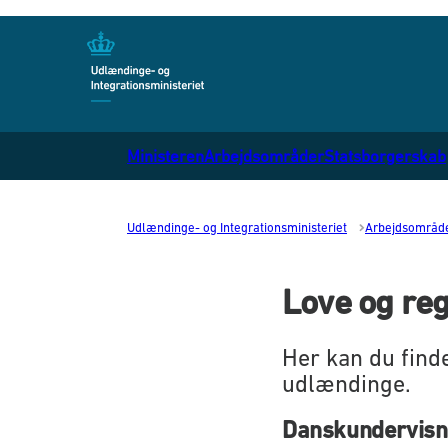
Gå til forsiden
Ministeren
Arbejdsområder
Statsborgerskab
Udlændinge- og Integrationsministeriet
Arbejdsområd
Love og reg
Her kan du find
udlændinge.
Danskundervisn