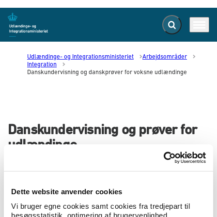
Fold søgefelt ud
Menu
Gå til forsiden
Udlændinge- og Integrationsministeriet
Arbejdsområder
Integration
Danskundervisning og danskprøver for voksne udlændinge
Danskundervisning og prøver for
udlændinge
Danskuddannelse for voksne udlændinge m.fl.
Dette website anvender cookies
Vi bruger egne cookies samt cookies fra tredjepart til
Danskuddannelse til voksne udlændinge m.fl. har til formål at
besøgsstatistik, optimering af brugervenlighed,