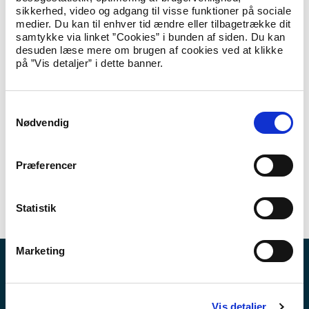
bidrage til, at voksne udlændinge opnår nødvendige
sikkerhed, video og adgang til visse funktioner på sociale
dansksproglige kompetencer og viden om kultur- og
medier. Du kan til enhver tid ændre eller tilbagetrække dit
samfundsforhold i Danmark, så de kan deltage i og bidrage til
samtykke via linket ”Cookies” i bunden af siden. Du kan
samfundet på lige fod med samfundets øvrige borgere.
desuden læse mere om brugen af cookies ved at klikke
på ”Vis detaljer” i dette banner.
Indberetning til danskundervisningsdatabasen
S
Vejledning om indberetning til danskundervisningsdatabasen:
Nødvendig
Indberetning, oversigt og udtræk.
a
m
t
Præferencer
Love og regler
y
k
Her kan du finde love og regler om danskundervisning og
k
Statistik
prøver for udlændinge.
e
v
Marketing
a
l
Nyheder
g
Publikationer
Vis detaljer