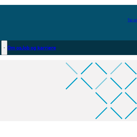
Tal og
Om os
Job og karriere
Statsborgerskab - Flere links