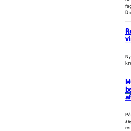
fa
Da
Re
v
Ny
kr
M
b
a
På
sa
mi