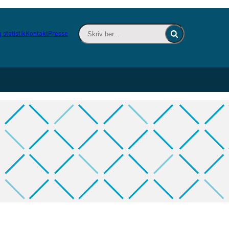
Skriv her... - Indsæt søgeord for at søge 
 statistik
Kontakt
Presse
Fold søgefelt ind