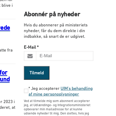
blive i
Abonnér på nyheder
Hvis du abonnerer på ministeriets
rede
nyheder, får du dem direkte i din
indbakke, så snart de er udgivet.
E-Mail
*
tte fra
for
Tilmeld
rund
*
Jeg accepterer
UIM's behandling
af mine personoplysninger
Ved at tilmelde mig som abonnent accepterer
r 2023 i
jeg, at Udlændinge- og Integrationsministeriet
eret, at
opbevarer min mailadresse for at kunne
udsende nyheder til mig. Den slettes, hvis jeg