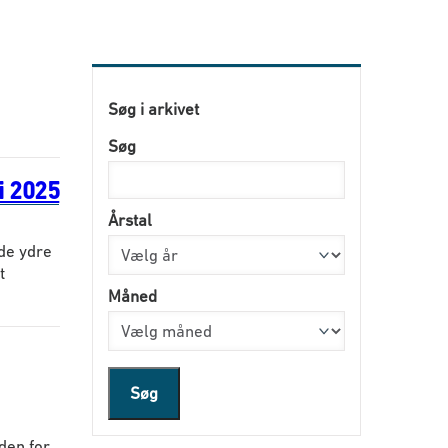
Søg i arkivet
Søg
i 2025
Årstal
de ydre
t
Måned
Søg
den for