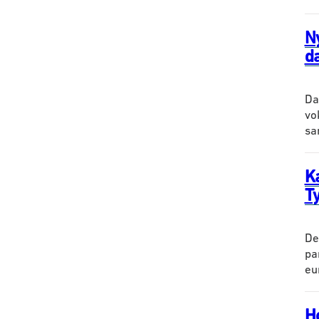
N
d
Da
vo
sa
K
T
De
pa
eu
H