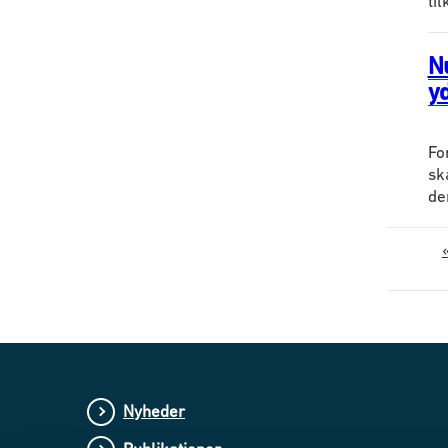
ti
Nu
y
Fo
sk
de
Nyheder