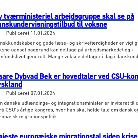
y tværministeriel arbejdsgruppe skal se på
anskundervisningstilbud til voksne
Publiceret
11.01.2024
nskkundskaber og gode læse- og skrivefærdigheder er vigtige 
ksne uanset baggrund kan deltage på arbejdsmarkedet og i
mfundslivet generelt. Mange voksne deltager i dag i danskunde
aare Dybvad Bek er hovedtaler ved CSU-kon
yskland
Publiceret
07.01.2024
n danske udlændinge- og integrationsminister er inviteret til 
rti CSU’s årlige kongres, hvor han skal holde tale om dansk o
ropæisk migrationspolitik.
øjeste europæiske migrationstal siden krise