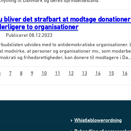
lknytning til Danmark og deres oprindelsesland.
 bliver det strafbart at modtage donationer
derligere to organisationer
Publiceret
08.12.2023
rbudslisten udvides med to antidemokratiske organisationer. 
al modvirke, at personer og organisationer mv., som modarbe
mokrati og frihedsrettigheder, kan donere til modtagere i Da..
«
7
8
9
10
11
12
13
14
15
16
Whistleblowerordning