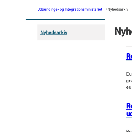
Udlændinge- og Integrationsministeriet
Nyhedsarkiv
Nyh
Nyhedsarkiv
Re
Eu
gr
eu
R
u
Re