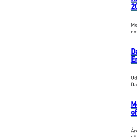
2
Me
no
D
E
Ud
Da
M
of
År