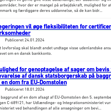
gområder, hvor der er mangel på arbejdskraft, mulighed for at 
nmark og færdiggøre deres uddannelse, så de kan bidr...
geringen vil øge fleksibiliteten for certifice
irksomheder
Publiceret
24.01.2024
t lovforslag skal blandt andet undtage visse udenlandske ansa
avet om en dansk bankkonto.
ulighed for genoptagelse af sager om bevis 
evarelse af dansk statsborgerskab på bagg
f en dom fra EU-Domstolen
Publiceret
18.01.2024
 baggrund af en dom afsagt af EU-Domstolen den 5. septembe
gen C-689/21, har Udlændinge- og Integrationsministeriet vurd
nisteriet ved behandlingen af alle ansøgninger om bevi...