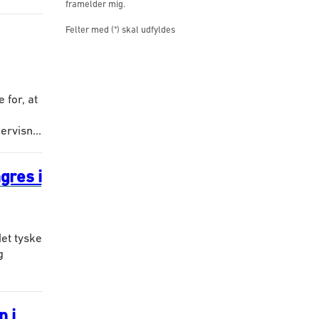
framelder mig.
Felter med (*) skal udfyldes
for, at
rvisn...
gres i
det tyske
g
n i