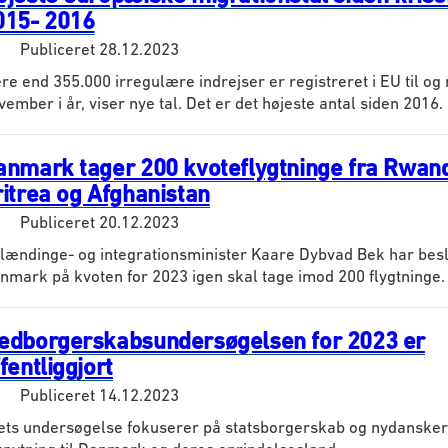
015- 2016
Publiceret
28.12.2023
re end 355.000 irregulære indrejser er registreret i EU til og
vember i år, viser nye tal. Det er det højeste antal siden 2016.
anmark tager 200 kvoteflygtninge fra Rwan
ritrea og Afghanistan
Publiceret
20.12.2023
lændinge- og integrationsminister Kaare Dybvad Bek har beslu
nmark på kvoten for 2023 igen skal tage imod 200 flygtninge.
edborgerskabsundersøgelsen for 2023 er
fentliggjort
Publiceret
14.12.2023
ets undersøgelse fokuserer på statsborgerskab og nydanske