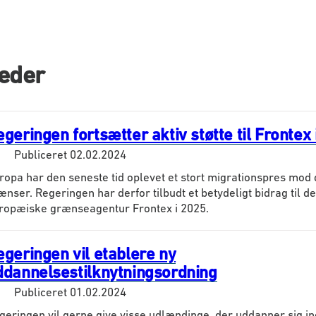
eder
geringen fortsætter aktiv støtte til Frontex 
Publiceret
02.02.2024
ropa har den seneste tid oplevet et stort migrationspres mod 
ænser. Regeringen har derfor tilbudt et betydeligt bidrag til de
ropæiske grænseagentur Frontex i 2025.
egeringen vil etablere ny
ddannelsestilknytningsordning
Publiceret
01.02.2024
geringen vil gerne give visse udlændinge, der uddanner sig in