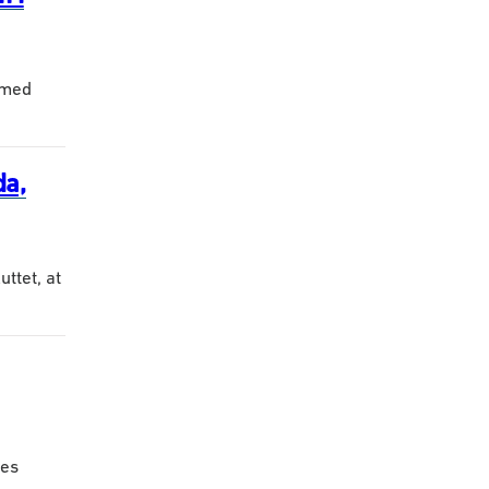
 med
da,
ttet, at
res