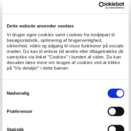
konto:
Registreringsnummer 0216, kontonummer 4069205011
.
Ved betalinger fra udenlandsk bank skal følgende oplysninger
bruges:
Dette website anvender cookies
BIC/SWIFT:
DABADKKK
Vi bruger egne cookies samt cookies fra tredjepart til
IBAN:
DK76 0216 4069 2050 11
besøgsstatistik, optimering af brugervenlighed,
sikkerhed, video og adgang til visse funktioner på sociale
Ved betalingen påføres ansøgerens CPR-nr. eller navn samt 1)
medier. Du kan til enhver tid ændre eller tilbagetrække dit
betalerens fulde navn, 2) betalerens bopælsland, 3) betalerens
samtykke via linket ”Cookies” i bunden af siden. Du kan
fødselsdato, 4) betalerens fødselssted, 5) betalerens
desuden læse mere om brugen af cookies ved at klikke
statsborgerskab og 6) formålet med overførslen.
på ”Vis detaljer” i dette banner.
Gebyret skal ligeledes betales til Udlændinge- og
Integrationsministeriet, når ansøgningen indgives til en dansk
repræsentation i udlandet.
S
Nødvendig
a
Gebyret betales ikke tilbage, hvis man får et afslag på sin
ansøgning.
m
t
Præferencer
Det er Udlændinge- og Integrationsministeriets målsætning, at
y
den gennemsnitlige sagsbehandlingstid i sager om bevis for og
k
bevarelse af dansk statsborgerskab holdes på omkring 12
måneder eller derunder.
k
Statistik