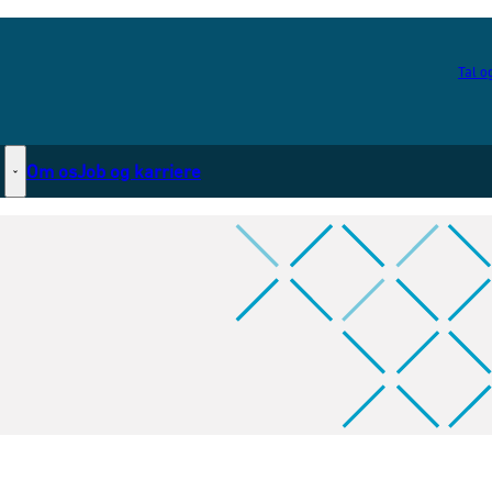
Tal og
Om os
Job og karriere
Statsborgerskab - Flere links