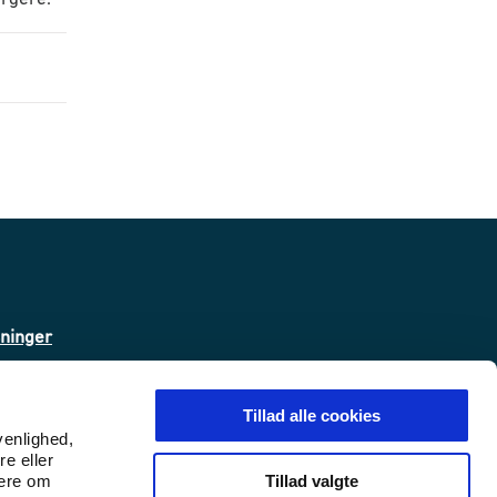
sninger
ta
Tillad alle cookies
venlighed,
re eller
 (WAS)
Tillad valgte
mere om