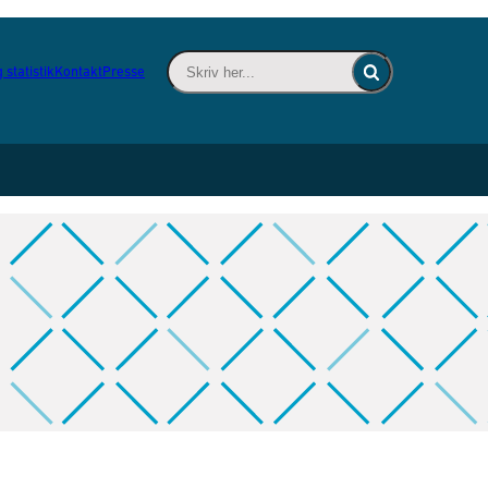
Skriv her... - Indsæt søgeord for at søge 
 statistik
Kontakt
Presse
Fold søgefelt ind