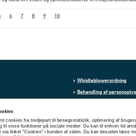
«
6
7
8
9
10
Whistleblowerordning
Behandling af personoply
Processing of personal da
ookies
Cookies
 cookies fra tredjepart til besøgsstatistik, optimering af bruger
til visse funktioner på sociale medier. Du kan til enhver tid ænd
Tilgængelighedserklæring
e via linket ”Cookies” i bunden af siden. Du kan desuden læse 