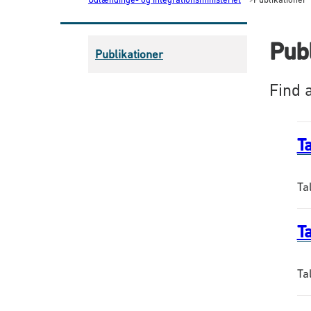
Publ
Publikationer
Find a
T
Ta
T
Ta