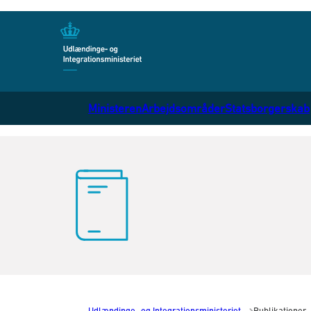
Gå til forsiden
Ministeren
Arbejdsområder
Statsborgerskab
Udlændinge- og Integrationsministeriet
Publikationer