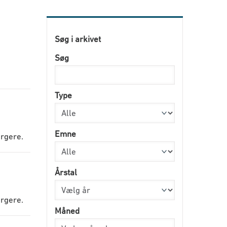
Søg i arkivet
Søg
Type
Emne
orgere.
Årstal
orgere.
Måned