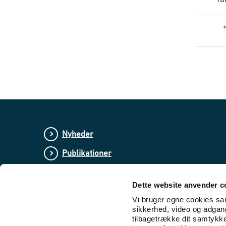
Nyheder
Publikationer
Love og regler
Dette website anvender c
Lovforslag og bekendtgørelser i høring
Vi bruger egne cookies samt
sikkerhed, video og adgang 
tilbagetrække dit samtykk