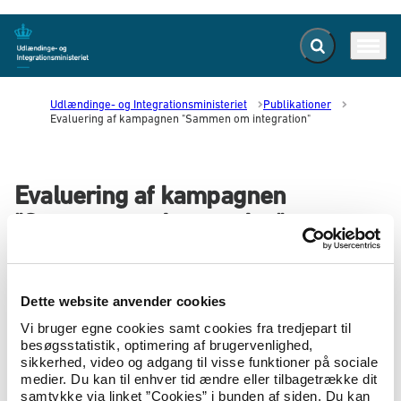
Fold søgefelt ud
Menu
Gå til forsiden
Udlændinge- og Integrationsministeriet
Publikationer
Evaluering af kampagnen "Sammen om integration"
Evaluering af kampagnen
"Sammen om integration"
01.03.2018
Virksomhedspartnerskabet 'Sammen om
Dette website anvender cookies
integration'.
Vi bruger egne cookies samt cookies fra tredjepart til
besøgsstatistik, optimering af brugervenlighed,
Evaluering af virksomhedspartnerskabet Sammen om
sikkerhed, video og adgang til visse funktioner på sociale
integration. Evalueringen omfatter to spor:
medier. Du kan til enhver tid ændre eller tilbagetrække dit
samtykke via linket ”Cookies” i bunden af siden. Du kan
Spor 1: Evaluering af kampagnens aktiviteter og resultater