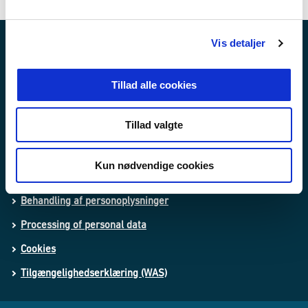
l
g
Vis detaljer
Nyheder
Publikationer
Tillad alle cookies
Love og regler
Tillad valgte
Lovforslag og bekendtgørelser i høring
Kun nødvendige cookies
Whistleblowerordning
Behandling af personoplysninger
Processing of personal data
Cookies
Tilgængelighedserklæring (WAS)