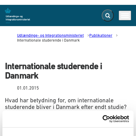
Fold søgefelt ud
Menu
Gå til forsiden
Udlændinge- og Integrationsministeriet
Publikationer
Internationale studerende i Danmark
Internationale studerende i
Danmark
01.01.2015
Hvad har betydning for, om internationale
studerende bliver i Danmark efter endt studie?
Som et led i indsatsen vedrørende tiltrækning og fastholdelse
af internationale studerende i Danmark udarbejdede Damvad i
2012 en undersøgelse for den daværende Styrelse for