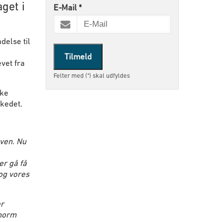
get i
E-Mail
*
delse til
Tilmeld
vet fra
Felter med (*) skal udfyldes
ske
kedet.
oven. Nu
er gå få
og vores
er
enorm