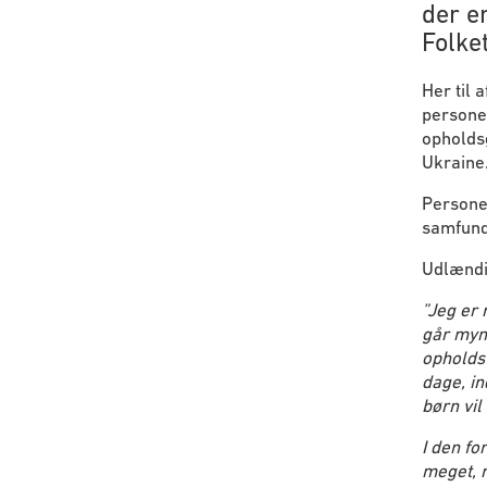
der er
Folket
Her til 
personer
opholdsg
Ukraine
Personer
samfund
Udlændin
”Jeg er 
går mynd
opholdst
dage, in
børn vil
I den fo
meget, 