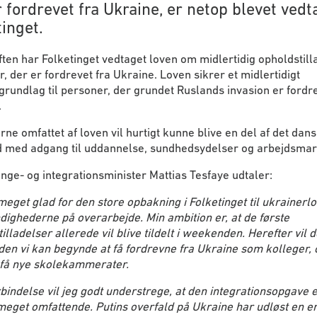
 fordrevet fra Ukraine, er netop blevet vedta
inget.
aften har Folketinget vedtaget loven om midlertidig opholdstilla
, der er fordrevet fra Ukraine. Loven sikrer et midlertidigt
rundlag til personer, der grundet Ruslands invasion er fordre
.
ne omfattet af loven vil hurtigt kunne blive en del af det dan
 med adgang til uddannelse, sundhedsydelser og arbejdsmar
ge- og integrationsminister Mattias Tesfaye udtaler:
meget glad for den store opbakning i Folketinget til ukrainerl
ighederne på overarbejde. Min ambition er, at de første
illadelser allerede vil blive tildelt i weekenden. Herefter vil d
den vi kan begynde at få fordrevne fra Ukraine som kolleger, 
 få nye skolekammerater.
rbindelse vil jeg godt understrege, at den integrationsopgave 
meget omfattende. Putins overfald på Ukraine har udløst en 