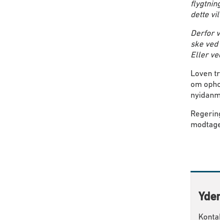
flygtnin
dette vi
Derfor v
ske ved 
Eller ve
Loven tr
om opho
nyidanm
Regerin
modtage
Yder
Konta