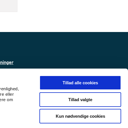
sninger
ta
Tillad alle cookies
venlighed,
re eller
 (WAS)
Tillad valgte
mere om
Kun nødvendige cookies