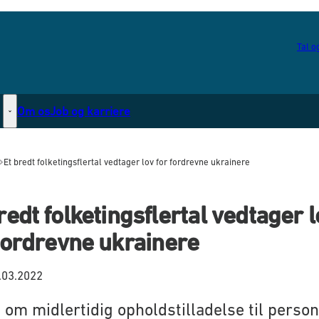
Tal og
Om os
Job og karriere
Statsborgerskab - Flere links
Et bredt folketingsflertal vedtager lov for fordrevne ukrainere
redt folketingsflertal vedtager l
fordrevne ukrainere
.03.2022
 om midlertidig opholdstilladelse til person