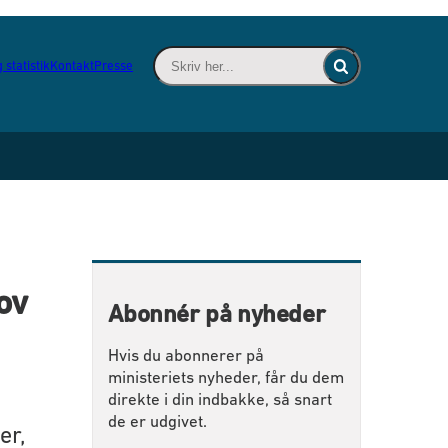
Skriv her... - Indsæt søgeord for at søge 
 statistik
Kontakt
Presse
Fold søgefelt ind
ov
Abonnér på nyheder
Hvis du abonnerer på
ministeriets nyheder, får du dem
direkte i din indbakke, så snart
de er udgivet.
er,