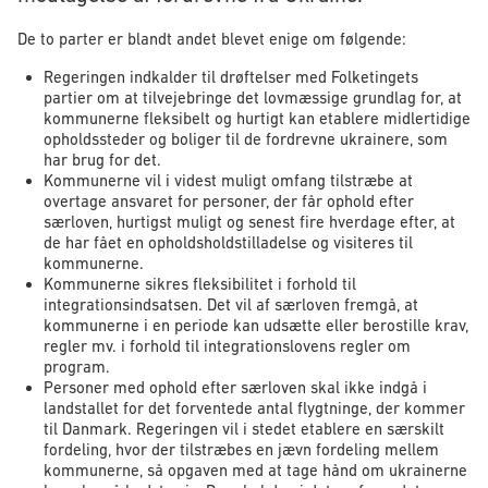
De to parter er blandt andet blevet enige om følgende:
Regeringen indkalder til drøftelser med Folketingets
partier om at tilvejebringe det lovmæssige grundlag for, at
kommunerne fleksibelt og hurtigt kan etablere midlertidige
opholdssteder og boliger til de fordrevne ukrainere, som
har brug for det.
Kommunerne vil i videst muligt omfang tilstræbe at
overtage ansvaret for personer, der får ophold efter
særloven, hurtigst muligt og senest fire hverdage efter, at
de har fået en opholdsholdstilladelse og visiteres til
kommunerne.
Kommunerne sikres fleksibilitet i forhold til
integrationsindsatsen. Det vil af særloven fremgå, at
kommunerne i en periode kan udsætte eller berostille krav,
regler mv. i forhold til integrationslovens regler om
program.
Personer med ophold efter særloven skal ikke indgå i
landstallet for det forventede antal flygtninge, der kommer
til Danmark. Regeringen vil i stedet etablere en særskilt
fordeling, hvor der tilstræbes en jævn fordeling mellem
kommunerne, så opgaven med at tage hånd om ukrainerne