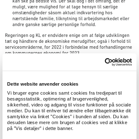
kan ske på bedste vis. Der skal dog i det omfang, det er
muligt, være mulighed for at tage hensyn til særlige
omstændigheder såsom aktuel indkvartering hos
nærtstående familie, tilknytning til arbejdsmarkedet eller
andre ganske særlige personlige forhold.
Regeringen og KL er endvidere enige om at følge udviklingen
tæt og håndtere de økonomiske merudgifter, også i forhold til
serviceområderne, for 2022 i forbindelse med forhandlingerne
om kommunernes økonomi for 2023.
Udlændinge- og integrationsminister Mattias Tesfaye udtaler:
“Sidste fredag aftalte vi med et bredt flertal, at ukrainerne skal
have ret til arbejde og at børnene skal i skole. I dag har vi
Dette website anvender cookies
aftalt med kommunerne, at ukrainerne hurtigere end
normalt skal have en bolig og adgang til lokalsamfundet.
Vi bruger egne cookies samt cookies fra tredjepart til
Samtidig får kommunerne mere fleksibilitet, så det også
besøgsstatistik, optimering af brugervenlighed,
praktisk bliver muligt at få modtagelsen af tusindvis af
sikkerhed, video og adgang til visse funktioner på sociale
ukrainere til at lykkedes.
Jeg tror endnu ikke vi helt kan
medier. Du kan til enhver tid ændre eller tilbagetrække dit
begribe hvor omfattende integrationsopgaven bliver. Men i dag
samtykke via linket ”Cookies” i bunden af siden. Du kan
er vi kommet et skridt nærmere. Jeg er meget glad for, at
desuden læse mere om brugen af cookies ved at klikke
kommunerne går så konstruktivt til opgaven.”
på ”Vis detaljer” i dette banner.
KL’s formand Jacob Bundsgaard udtaler: