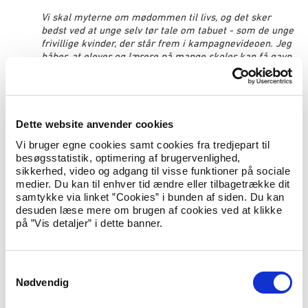
Vi skal myterne om mødommen til livs, og det sker
bedst ved at unge selv tør tale om tabuet - som de unge
frivillige kvinder, der står frem i kampagnevideoen. Jeg
håber, at elever og lærere på mange skoler kan få gavn
af undervisningsmaterialet."
Stifter af og talskvinde i foreningen ’Søstre mod vold og
kontrol’ Kefa Abu Ras udtaler:
Dette website anvender cookies
Vi bruger egne cookies samt cookies fra tredjepart til
besøgsstatistik, optimering af brugervenlighed,
”Vi er nødt til at gøre op med den forkerte forestilling
sikkerhed, video og adgang til visse funktioner på sociale
om mødommen som en lukket hinde, der springer op og
medier. Du kan til enhver tid ændre eller tilbagetrække dit
bløder ved første samleje. Sandheden er, at mødommen
samtykke via linket ”Cookies” i bunden af siden. Du kan
slet ikke er en lukket hinde, og at det faktisk er under
desuden læse mere om brugen af cookies ved at klikke
halvdelen af alle kvinder, der bløder første gang. Så
på ”Vis detaljer” i dette banner.
kravet om blod på lagenet lægger et helt urimeligt stort
pres på unge kvinder - og betyder blandt andet, at flere
går andre veje for at sikre blod på bryllupsnatten.
S
Det er vanvittigt vigtigt, at vi oplyser både de unge
Nødvendig
a
kvinder og deres familier om fakta. Det er dog vores
m
erfaring, at oplysningsarbejdet omkring mødom i visse