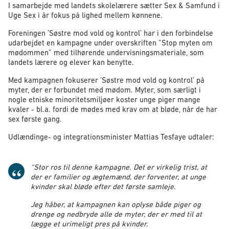
I samarbejde med landets skolelærere sætter Sex & Samfund i
Uge Sex i år fokus på lighed mellem kønnene.
Foreningen ’Søstre mod vold og kontrol’ har i den forbindelse
udarbejdet en kampagne under overskriften ”Stop myten om
mødommen” med tilhørende undervisningsmateriale, som
landets lærere og elever kan benytte.
Med kampagnen fokuserer ’Søstre mod vold og kontrol’ på
myter, der er forbundet med mødom. Myter, som særligt i
nogle etniske minoritetsmiljøer koster unge piger mange
kvaler - bl.a. fordi de mødes med krav om at bløde, når de har
sex første gang.
Udlændinge- og integrationsminister Mattias Tesfaye udtaler:
“Stor ros til denne kampagne. Det er virkelig trist, at
der er familier og ægtemænd, der forventer, at unge
kvinder skal bløde efter det første samleje.
Jeg håber, at kampagnen kan oplyse både piger og
drenge og nedbryde alle de myter, der er med til at
lægge et urimeligt pres på kvinder.