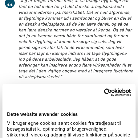
"Jeg er meget tilfreds med, at så mange flygtninge har
fået en fod inden for på det danske arbejdsmarked i
virksomhederne i partnerskabet. Det er helt afgørende,
at flygtninge kommer ud i samfundet og bliver en del af
en dansk arbejdsplads, så de kan lære dansk, og så de
kan lære danske normer og værdier at kende. Og så har
det jo en kæmpe værdi både for samfundet og for den
enkelte flygtning at kunne forsørge sig selv. Jeg vil
gerne sige en stor tak til de virksomheder, som hver
især har lagt en kæmpe indsats i at tage flygtningene
ind på deres arbejdsplads. Jeg håber, at de gode
erfaringer kan inspirere endnu flere virksomheder til at
tage del i den vigtige opgave med at integrere flygtninge
på arbejdsmarkedet."
Generelt er beskæftigelsen for flygtninge og
familiesammenførte stigende. I dag er 38 pct. af flygtninge og
familiesammenførte til flygtninge i beskæftigelse efter 3 år i
Danmark mod 21 pct. da regeringen trådte til.
Dette website anvender cookies
Vi bruger egne cookies samt cookies fra tredjepart til
Beskæftigelsesminister Troels Lund Poulsen siger:
besøgsstatistik, optimering af brugervenlighed,
sikkerhed, video og adgang til visse funktioner på sociale