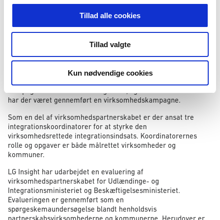
vigtige indsats med at integrere flygtninge på
Tillad alle cookies
arbejdsmarkedet. Partnerskabet blev etableret ved
regeringens topmøde om integration på Marienborg i
september 2015.
Tillad valgte
Med partnerskabet har virksomhederne stillet pladser til
rådighed til kommunernes virksomhedsrettede indsats, og
virksomheder har indgået integrationsaftaler med Jobservice
Kun nødvendige cookies
Danmark. Partnerskabet har været understøttet af
kampagnen Sammen om integration, og i Jobservice Danmark
har der været gennemført en virksomhedskampagne.
Som en del af virksomhedspartnerskabet er der ansat tre
integrationskoordinatorer for at styrke den
virksomhedsrettede integrationsindsats. Koordinatorernes
rolle og opgaver er både målrettet virksomheder og
kommuner.
LG Insight har udarbejdet en evaluering af
virksomhedspartnerskabet for Udlændinge- og
Integrationsministeriet og Beskæftigelsesministeriet.
Evalueringen er gennemført som en
spørgeskemaundersøgelse blandt henholdsvis
partnerskabsvirksomhederne og kommunerne. Herudover er