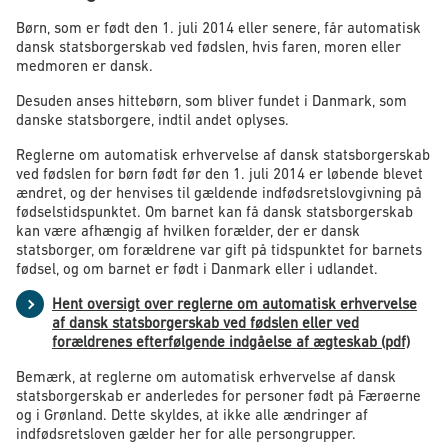
Børn, som er født den 1. juli 2014 eller senere, får automatisk
dansk statsborgerskab ved fødslen, hvis faren, moren eller
medmoren er dansk.
Desuden anses hittebørn, som bliver fundet i Danmark, som
danske statsborgere, indtil andet oplyses.
Reglerne om automatisk erhvervelse af dansk statsborgerskab
ved fødslen for børn født før den 1. juli 2014 er løbende blevet
ændret, og der henvises til gældende indfødsretslovgivning på
fødselstidspunktet. Om barnet kan få dansk statsborgerskab
kan være afhængig af hvilken forælder, der er dansk
statsborger, om forældrene var gift på tidspunktet for barnets
fødsel, og om barnet er født i Danmark eller i udlandet.
Hent oversigt over reglerne om automatisk erhvervelse
af dansk statsborgerskab ved fødslen eller ved
forældrenes efterfølgende indgåelse af ægteskab (pdf)
Bemærk, at reglerne om automatisk erhvervelse af dansk
statsborgerskab er anderledes for personer født på Færøerne
og i Grønland. Dette skyldes, at ikke alle ændringer af
indfødsretsloven gælder her for alle persongrupper.