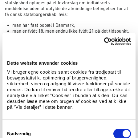
statsløshed optages på et lovforslag om indfødsrets
meddelelse uden at opfylde de almindelige betingelser for at
få dansk statsborgerskab, hvis:
man har fast bopæl i Danmark,
man er fyldt 18, men endnu ikke fyldt 21 på det tidspunkt,
hvor man indgiver ansøgningen,
man har haft fast bopæl i Danmark i enten 5 år
umiddelbart forud for det tidspunkt, hvor man indgiver
ansøgningen, eller i 8 år i alt,
man ikke er fundet skyldig i nogen forbrydelse mod statens
Dette website anvender cookies
sikkerhed eller er blevet idømt fængselsstraf på 5 år eller
Vi bruger egne cookies samt cookies fra tredjepart til
derover for en strafbar handling, og at
besøgsstatistik, optimering af brugervenlighed,
man altid har været statsløs.
sikkerhed, video og adgang til visse funktioner på sociale
Det er også en betingelse, at man afgiver oplysninger på tro og
medier. Du kan til enhver tid ændre eller tilbagetrække dit
love om, at man ikke er fundet skyldig i nogen forbrydelse mod
samtykke via linket ”Cookies” i bunden af siden. Du kan
statens sikkerhed eller er blevet idømt fængselsstraf på 5 år
desuden læse mere om brugen af cookies ved at klikke
eller derover for en strafbar handling.
på ”Vis detaljer” i dette banner.
Ansøgningsskema
S
Nødvendig
Man skal anvende ansøgningsskema ved ansøgning om dansk
a