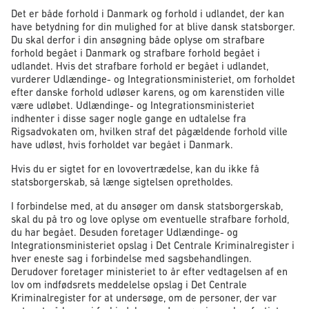
Det er både forhold i Danmark og forhold i udlandet, der kan
have betydning for din mulighed for at blive dansk statsborger.
Du skal derfor i din ansøgning både oplyse om strafbare
forhold begået i Danmark og strafbare forhold begået i
udlandet. Hvis det strafbare forhold er begået i udlandet,
vurderer Udlændinge- og Integrationsministeriet, om forholdet
efter danske forhold udløser karens, og om karenstiden ville
være udløbet. Udlændinge- og Integrationsministeriet
indhenter i disse sager nogle gange en udtalelse fra
Rigsadvokaten om, hvilken straf det pågældende forhold ville
have udløst, hvis forholdet var begået i Danmark.
Hvis du er sigtet for en lovovertrædelse, kan du ikke få
statsborgerskab, så længe sigtelsen opretholdes.
I forbindelse med, at du ansøger om dansk statsborgerskab,
skal du på tro og love oplyse om eventuelle strafbare forhold,
du har begået. Desuden foretager Udlændinge- og
Integrationsministeriet opslag i Det Centrale Kriminalregister i
hver eneste sag i forbindelse med sagsbehandlingen.
Derudover foretager ministeriet to år efter vedtagelsen af en
lov om indfødsrets meddelelse opslag i Det Centrale
Kriminalregister for at undersøge, om de personer, der var