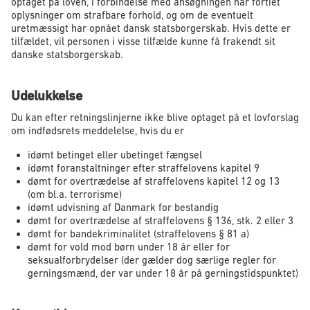
optaget på loven, i forbindelse med ansøgningen har fortiet
oplysninger om strafbare forhold, og om de eventuelt
uretmæssigt har opnået dansk statsborgerskab. Hvis dette er
tilfældet, vil personen i visse tilfælde kunne få frakendt sit
danske statsborgerskab.
Udelukkelse
Du kan efter retningslinjerne ikke blive optaget på et lovforslag
om indfødsrets meddelelse, hvis du er
idømt betinget eller ubetinget fængsel
idømt foranstaltninger efter straffelovens kapitel 9
dømt for overtrædelse af straffelovens kapitel 12 og 13
(om bl.a. terrorisme)
idømt udvisning af Danmark for bestandig
dømt for overtrædelse af straffelovens § 136, stk. 2 eller 3
dømt for bandekriminalitet (straffelovens § 81 a)
dømt for vold mod børn under 18 år eller for
seksualforbrydelser (der gælder dog særlige regler for
gerningsmænd, der var under 18 år på gerningstidspunktet)