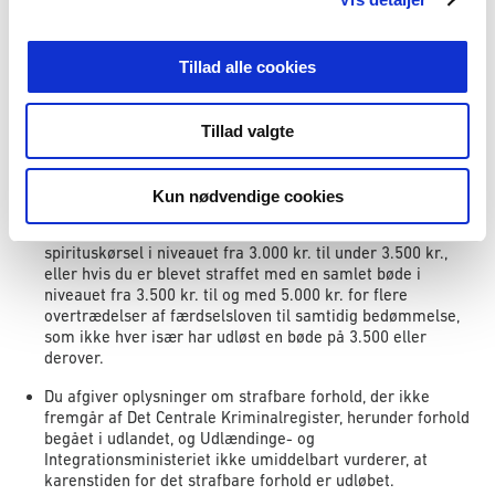
Det fremgår af cirkulæreskrivelsen om naturalisation, at din
sag vil blive forelagt for Folketingets Indfødsretsudvalg, hvis:
Tillad alle cookies
Du er blevet straffet med en bøde i niveauet fra 3.000 kr. til
og med 10.000 kr. for overtrædelse af anden lovgivning end
straffeloven, færdselsloven, lov om euforiserende stoffer,
Tillad valgte
knivloven og våbenloven, og bøden indebærer, at du ikke
opfylder betingelserne for at få dansk statsborgerskab,
fordi karenstiden endnu ikke er udløbet.
Kun nødvendige cookies
Du er blevet straffet med en færdselsbøde for andet end
spirituskørsel i niveauet fra 3.000 kr. til under 3.500 kr.,
eller hvis du er blevet straffet med en samlet bøde i
niveauet fra 3.500 kr. til og med 5.000 kr. for flere
overtrædelser af færdselsloven til samtidig bedømmelse,
som ikke hver især har udløst en bøde på 3.500 eller
derover.
Du afgiver oplysninger om strafbare forhold, der ikke
fremgår af Det Centrale Kriminalregister, herunder forhold
begået i udlandet, og Udlændinge- og
Integrationsministeriet ikke umiddelbart vurderer, at
karenstiden for det strafbare forhold er udløbet.