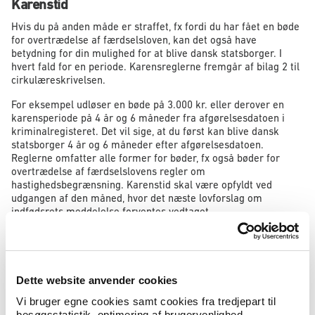
Karenstid
Hvis du på anden måde er straffet, fx fordi du har fået en bøde
for overtrædelse af færdselsloven, kan det også have
betydning for din mulighed for at blive dansk statsborger. I
hvert fald for en periode. Karensreglerne fremgår af bilag 2 til
cirkulæreskrivelsen.
For eksempel udløser en bøde på 3.000 kr. eller derover en
karensperiode på 4 år og 6 måneder fra afgørelsesdatoen i
kriminalregisteret. Det vil sige, at du først kan blive dansk
statsborger 4 år og 6 måneder efter afgørelsesdatoen.
Reglerne omfatter alle former for bøder, fx også bøder for
overtrædelse af færdselslovens regler om
hastighedsbegrænsning. Karenstid skal være opfyldt ved
udgangen af den måned, hvor det næste lovforslag om
indfødsrets meddelelse forventes vedtaget.
Hvis du har været straffet flere gange forlænges karenstiden,
så den samlede karenstid forlænges svarende til karenstiden
for hvert enkelt gentagelsestilfælde. Det gælder, uanset om der
er tale om ligeartet kriminalitet eller ej.
Dette website anvender cookies
Hvis du har fået flere bøder for hastighedsovertrædelser,
Vi bruger egne cookies samt cookies fra tredjepart til
forlænges karenstiden med 3 år for hver gang.
besøgsstatistik, optimering af brugervenlighed,