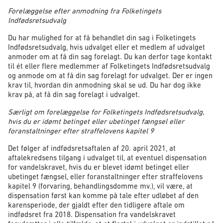
Forelæggelse efter anmodning fra Folketingets
Indfødsretsudvalg
Du har mulighed for at få behandlet din sag i Folketingets
Indfødsretsudvalg, hvis udvalget eller et medlem af udvalget
anmoder om at få din sag forelagt. Du kan derfor tage kontakt
til ét eller flere medlemmer af Folketingets Indfødsretsudvalg
og anmode om at få din sag forelagt for udvalget. Der er ingen
krav til, hvordan din anmodning skal se ud. Du har dog ikke
krav på, at få din sag forelagt i udvalget.
Særligt om forelæggelse for Folketingets Indfødsretsudvalg,
hvis du er idømt betinget eller ubetinget fængsel eller
foranstaltninger efter straffelovens kapitel 9
Det følger af indfødsretsaftalen af 20. april 2021, at
aftalekredsens tilgang i udvalget til, at eventuel dispensation
for vandelskravet, hvis du er blevet idømt betinget eller
ubetinget fængsel, eller foranstaltninger efter straffelovens
kapitel 9 (forvaring, behandlingsdomme mv.), vil være, at
dispensation først kan komme på tale efter udløbet af den
karensperiode, der gjaldt efter den tidligere aftale om
indfødsret fra 2018. Dispensation fra vandelskravet