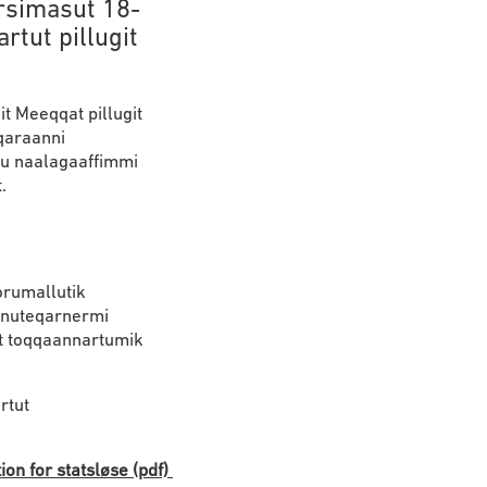
rsimasut 18-
rtut pillugit
t Meeqqat pillugit
qaraanni
u naalagaaffimmi
.
orumallutik
nnuteqarnermi
t toqqaannartumik
rtut
on for statsløse (pdf)