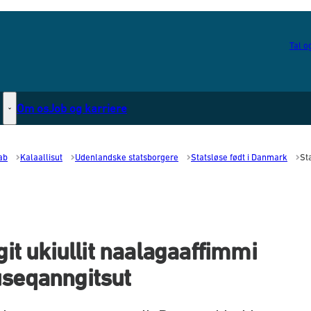
Tal og
Om os
Job og karriere
Statsborgerskab - Flere links
ab
Kalaallisut
Udenlandske statsborgere
Statsløse født i Danmark
St
git ukiullit naalagaaffimmi
useqanngitsut