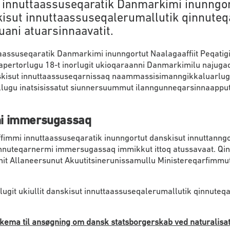
 innuttaassuseqaratik Danmarkimi inunngo
skisut innuttaassuseqalerumallutik qinnuteqa
uani atuarsinnaavatit.
assuseqaratik Danmarkimi inunngortut Naalagaaffiit Peqatigii
aapertorlugu 18-t inorlugit ukioqaraanni Danmarkimilu najuga
skisut innuttaassuseqarnissaq naammassisimanngikkaluarlug
illugu inatsisissatut siunnersuummut ilanngunneqarsinnaapput
i immersugassaq
immi innuttaassuseqaratik inunngortut danskisut innuttanng
nnuteqarnermi immersugassaq immikkut ittoq atussavaat. Qi
t Allaneersunut Akuutitsinerunissamullu Ministereqarfimmu
lugit ukiullit danskisut innuttaassuseqalerumallutik qinnuteqa
ema til ansøgning om dansk statsborgerskab ved naturalisati