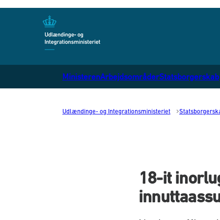
Gå til forsiden
Ministeren
Arbejdsområder
Statsborgerskab
Udlændinge- og Integrationsministeriet
Statsborgersk
18-it inorlu
innuttaass