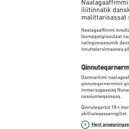
Naalagaaffimmi
iliitinnatik dan
malittarisassat 
Naalagaaffimmi innutta
Isumaqatigiissutaat n
nalinginnaasumik dan
innuttalersinnaaneq p
Qinnuteqarnerm
Danmarkimi naalagaaff
qinnuteqarnerminni qi
immersugassiaq Nunani
nassiunneqassaaq.
Qinnuteqartut 18-t inor
akilliuteqassanngillat.
Hent ansøgningssk