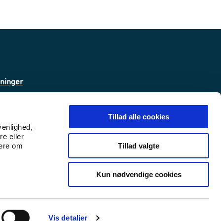
sninger
ta
Tillad alle cookies
venlighed,
re eller
 (WAS)
Tillad valgte
mere om
Kun nødvendige cookies
Udlændinge- og Integrationsminist
Udlændinge- og Integrations
Vis detaljer