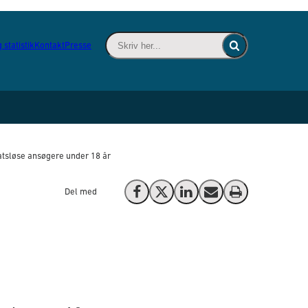
Skriv her... - Indsæt søgeord for at søge 
 statistik
Kontakt
Presse
Fold søgefelt ind
atsløse ansøgere under 18 år
Del med
Del på Facebook
Del på X (Twitter)
Del på LinkedIn
Send email
Print