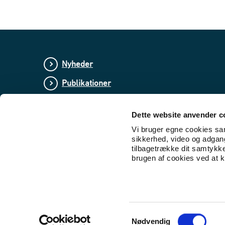
Nyheder
Publikationer
Love og regler
Dette website anvender c
Lovforslag og bekendtgørelser i høring
Vi bruger egne cookies samt
sikkerhed, video og adgang 
tilbagetrække dit samtykk
brugen af cookies ved at kl
S
Nødvendig