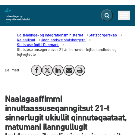
Fold søgefelt ud
Menu
Gå til forsiden
Udlændinge- og Integrationsministeriet
Statsborgerskab
Kalaallisut
Udenlandske statsborgere
Statsløse født i Danmark
Statsløse ansøgere over 21 år, herunder fejlbehandlede og
fejlvejledte
Del med
Del på Facebook
Del på X (Twitter)
Del på LinkedIn
Send email
Print
Naalagaaffimmi
innuttaassuseqanngitsut 21-t
sinnerlugit ukiullit qinnuteqaataat,
matumani ilanngullugit