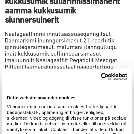
kukkusumik suliarinnissimanerit
aamma kukkusumik
siunnersuinerit
Naalagaaffimmi innuttaassuseqanngitsut
Danmarkimi inunngorsimasut 21-reerlutik
qinnuteqarsimasut, matumani ilanngullugu
inuit kukkusumik sullinneqarsimasut
imaluunniit Naalagaaffiit Peqatigiit Meeqqat
Pillugit Isumaqatigiissutaat naapertorlugu
pisinnaatitaaffii pillugit kukkusumik
siunnersorneqarsimasut imaluunniit
naalagaaffimmi innuttaassuseqannginnerup
killilersimaarneqarnissaanut Naalagaaffiit
Dette website anvender cookies
Peqatigiit isumaqatigiissutaa uani
atuarsinnaavatit.
Vi bruger egne cookies samt cookies fra tredjepart til
besøgsstatistik, optimering af brugervenlighed,
sikkerhed, video og adgang til visse funktioner på sociale
Danmarkimi naalagaaffimmi innutaanngitsutut
medier. Du kan til enhver tid ændre eller tilbagetrække dit
inunngorsimagaanni 21-ileereernermilu danskisut
samtykke via linket ”Cookies” i bunden af siden. Du kan
innuttaassuseqalerumalluni qinnuteqaraanni Naalagaaffiit