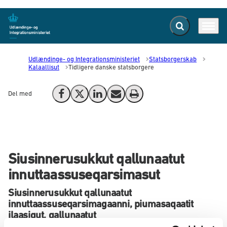
Fold søgefelt ud
Menu
Gå til forsiden
Udlændinge- og Integrationsministeriet
Statsborgerskab
Kalaallisut
Tidligere danske statsborgere
Del med
Del på Facebook
Del på X (Twitter)
Del på LinkedIn
Send email
Print
Siusinnerusukkut qallunaatut
innuttaassuseqarsimasut
Siusinnerusukkut qallunaatut
innuttaassuseqarsimagaanni, piumasaqaatit
ilaasigut, qallunaatut
innuttaassuseqaleqqinniarnermik