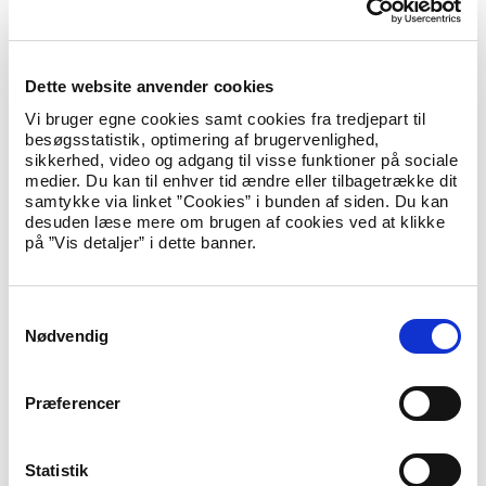
nalunaaruteqarnikkut qallunaatut
innuttaassuseqaleqqittoqarsinnaavoq.
Dette website anvender cookies
Vi bruger egne cookies samt cookies fra tredjepart til
besøgsstatistik, optimering af brugervenlighed,
Najugaqarnermut piumasaqaatit
sikkerhed, video og adgang til visse funktioner på sociale
naammassisimagaanni
medier. Du kan til enhver tid ændre eller tilbagetrække dit
samtykke via linket ”Cookies” i bunden af siden. Du kan
Siusinnerusukkut qallunaatut innuttaassuseqartutut, najugaq
desuden læse mere om brugen af cookies ved at klikke
pillugu piumasaqaatinik naammassinnikkaanni,
på ”Vis detaljer” i dette banner.
nalunaaruteqarnikkut qallunaatut
innuttaassuseqalertoqarsinnaavoq.
S
Nødvendig
a
Najugaq pillugu piumasaqaatinik
naammassinninngikkaanni (ikaarsaarnermi
m
aaqqissuussaq)
t
Præferencer
y
Siusinnerusukkut qallunaatut innuttaassusilittut,
k
siusinnerusukkut atuuttoq qallunaatut innuttaasutut
k
Statistik
pisinnaatitaaneq pillugu inatsimmi § 7 malillugu qallunaatut