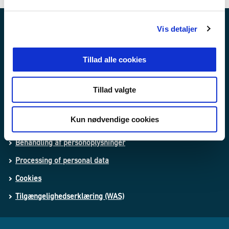
l
g
Vis detaljer
Nyheder
Publikationer
Tillad alle cookies
Love og regler
Tillad valgte
Lovforslag og bekendtgørelser i høring
Kun nødvendige cookies
Whistleblowerordning
Behandling af personoplysninger
Processing of personal data
Cookies
Tilgængelighedserklæring (WAS)