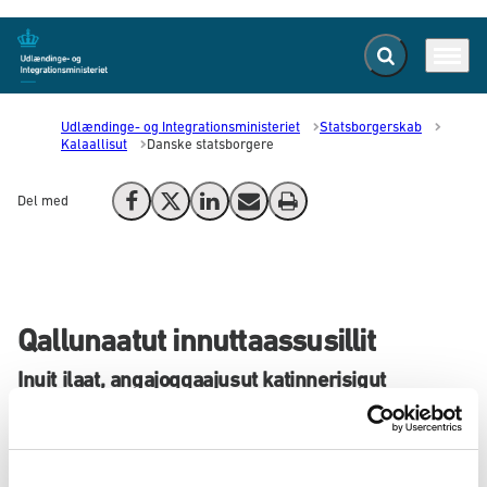
Fold søgefelt ud
Menu
Gå til forsiden
Udlændinge- og Integrationsministeriet
Statsborgerskab
Kalaallisut
Danske statsborgere
Del med
Del på Facebook
Del på X (Twitter)
Del på LinkedIn
Send email
Print
Qallunaatut innuttaassusillit
Inuit ilaat, angajoqqaajusut katinnerisigut
imaluunniit meerarsiartaarineqarnikkut,
isumamineertumik inunnguuseralugu
qallunaatut innuttaassuseqalersarput. Qallunaatut
innuttaaginnarnissamut piumasaqaatit arlaqarput,