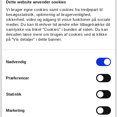
Dette website anvender cookies
aammalu tamatuma annaanissaanut arlalinnik
pissutsinik peqarluni.
Vi bruger egne cookies samt cookies fra tredjepart til
besøgsstatistik, optimering af brugervenlighed,
sikkerhed, video og adgang til visse funktioner på sociale
medier. Du kan til enhver tid ændre eller tilbagetrække dit
samtykke via linket ”Cookies” i bunden af siden. Du kan
Qallunaatut innuttaassuseqarnermut
desuden læse mere om brugen af cookies ved at klikke
uppernarsaat
på ”Vis detaljer” i dette banner.
Angajoqqaat katinnerisigut imaluunniit
meerarsiartaarineqarnikkut inunnguuseralugu qallunaatut
S
innuttaassuseqalersimagaanni, qallunaatut
Nødvendig
innuttaassuserisamut uppernarsaammik
a
qinnuteqaatiginnittoqarsinnaavoq.
m
t
Præferencer
y
Danskisut innuttaassuseqarnerup
k
attatiinnarneqarnera
k
Statistik
e
Danmark-imi inunngorsimanngikkaanni, qallunaatut
innuttaassutsimik peqaannarniarnermi assigiinngitsunik
v
Marketing
piumasaqaateqarpoq.
a