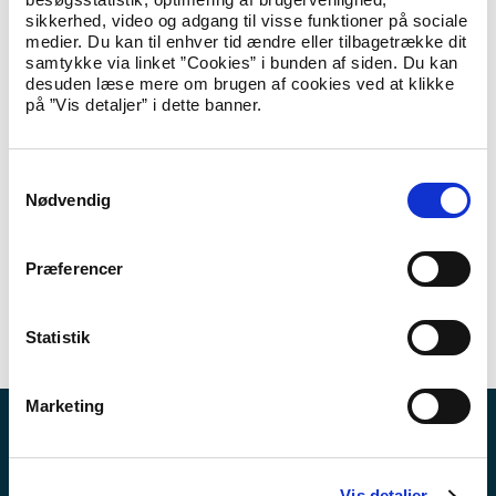
sikkerhed, video og adgang til visse funktioner på sociale
Lýkur tú bústaðartreytirnar
medier. Du kan til enhver tid ændre eller tilbagetrække dit
samtykke via linket ”Cookies” i bunden af siden. Du kan
Lýkur tú sum fyrrverandi danskur ríkisborgari ávísar treytir um
desuden læse mere om brugen af cookies ved at klikke
bústað, kanst tú fáa danskan ríkisborgararætt við váttan.
på ”Vis detaljer” i dette banner.
Lýkur tú ikki bústaðartreytirnar (skiftisskipan)
S
Nødvendig
a
Hevur tú sum fyrrverandi danskur ríkisborgari mist tín danska
m
ríkisborgararætt sambært fyrr galdandi § 7 í lógini um danskan
t
ríkisborgararætt við at søkja um annan ríkisborgararætt
Præferencer
áðrenn 1. septembur 2015, kanst tú í tíðarskeiðinum frá 1. juli
y
2021 til 30. juni 2026 fáa danskan ríkisborgararætt aftur við at
k
lata Útlendinga- og Integratiónsmálaráðnum eina skrivliga
k
Statistik
váttan.
e
v
Marketing
a
l
Nyheder
g
Publikationer
Vis detaljer