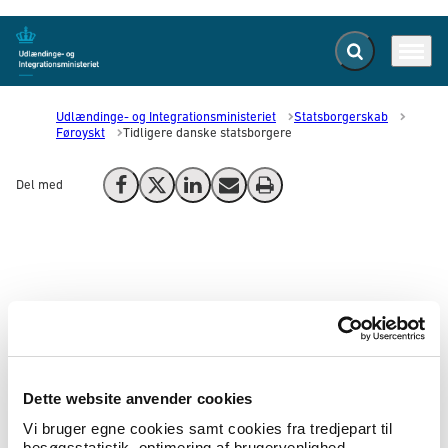
Fold søgefelt ud
Menu
Gå til forsiden
Udlændinge- og Integrationsministeriet
Statsborgerskab
Føroyskt
Tidligere danske statsborgere
Del med
Del på Facebook
Del på X (Twitter)
Del på LinkedIn
Send email
Print
Fyrrverandi danskir ríkisborgarar
Hevur tú verið danskur ríkisborgari fyrr, kanst tú
undir ávísum treytum fáa danskan
ríkisborgararætt aftur við váttan.
Dette website anvender cookies
Vi bruger egne cookies samt cookies fra tredjepart til
besøgsstatistik, optimering af brugervenlighed,