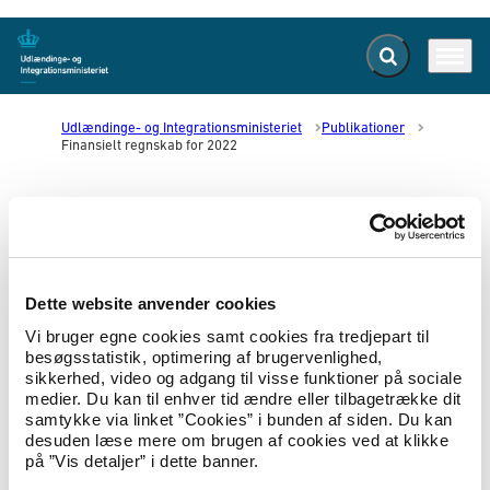
Fold søgefelt ud
Menu
Gå til forsiden
Udlændinge- og Integrationsministeriet
Publikationer
Finansielt regnskab for 2022
Finansielt regnskab for 2022
04.04.2023
Regnskab
Dette website anvender cookies
Udlændinge- og Integrationsministeriets
Vi bruger egne cookies samt cookies fra tredjepart til
departement varetager den overordnede
besøgsstatistik, optimering af brugervenlighed,
planlægning og administration på udlændinge-
sikkerhed, video og adgang til visse funktioner på sociale
og integrationsområdet. Det er departementets
medier. Du kan til enhver tid ændre eller tilbagetrække dit
samtykke via linket ”Cookies” i bunden af siden. Du kan
målsætning at understøtte en kvalitetsorienteret
desuden læse mere om brugen af cookies ved at klikke
udarbejdelse af lovgivning på det samlede
på ”Vis detaljer” i dette banner.
område samt at sikre en effektiv, korrekt og