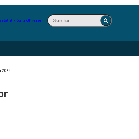
Skriv her... - Indsæt søgeord for at søge 
 statistik
Kontakt
Presse
Fold søgefelt ind
on 2022
or