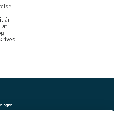
velse
il år
 at
og
krives
sninger