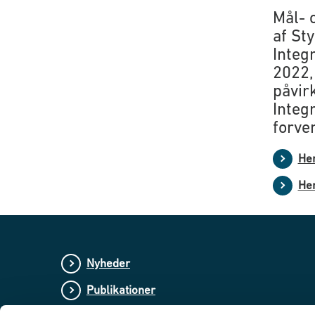
Mål- 
af St
Integr
2022,
påvir
Integ
forve
Hen
Hen
Nyheder
Publikationer