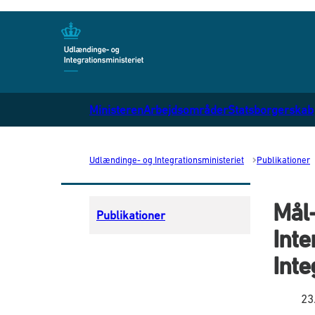
Gå til forsiden
Ministeren
Arbejdsområder
Statsborgerskab
Udlændinge- og Integrationsministeriet
Publikationer
Mål-
Publikationer
Inte
Inte
23