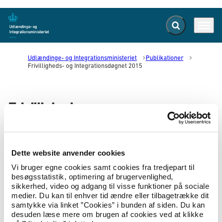
Fold søgefelt ud
Menu
Gå til forsiden
Udlændinge- og Integrationsministeriet
Publikationer
Frivilligheds- og Integrationsdøgnet 2015
Frivilligheds- og
Integrationsdøgnet 2015
01.01.2016
Dette website anvender cookies
Tendenser, idéer og gruppernes modeller.
Vi bruger egne cookies samt cookies fra tredjepart til
besøgsstatistik, optimering af brugervenlighed,
Frivilligheds- og Integrationsdøgnet 2015 blev afholdt i Vejle i
sikkerhed, video og adgang til visse funktioner på sociale
december 2015. Døgnet var arrangeret af Styrelsen for
medier. Du kan til enhver tid ændre eller tilbagetrække dit
International Rekruttering og Integration, Rådet for Etniske
samtykke via linket ”Cookies” i bunden af siden. Du kan
Minoriteter, Frivilligrådet, Social- og Indenrigsministeriet og
desuden læse mere om brugen af cookies ved at klikke
Udlændinge-, Integrations- og Boligministeriet. Dette materiale