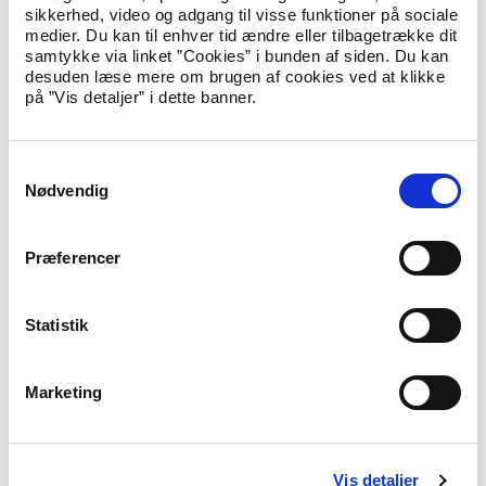
af flygtninge, der kommer hertil, så samfundet kan følge
sikkerhed, video og adgang til visse funktioner på sociale
med.
medier. Du kan til enhver tid ændre eller tilbagetrække dit
samtykke via linket ”Cookies” i bunden af siden. Du kan
desuden læse mere om brugen af cookies ved at klikke
Abonnér på nyheder
på ”Vis detaljer” i dette banner.
Hvis du abonnerer på ministeriets nyheder, får du dem direkte
i din indbakke, så snart de er udgivet.
S
Nødvendig
a
E-Mail
*
m
t
Præferencer
y
k
Tilmeld
k
Statistik
e
*
Jeg accepterer
UIM's behandling af mine
v
personoplysninger
Marketing
a
Ved at tilmelde mig som abonnent accepterer jeg, at Udlændinge- og
Integrationsministeriet opbevarer min mailadresse for at kunne udsende
l
nyheder til mig. Den slettes, hvis jeg framelder mig.
g
Vis detaljer
Felter med (*) skal udfyldes