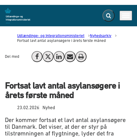
Fold søgefelt ud
Menu
Gå til forsiden
Udlændinge- og Integrationsministeriet
Nyhedsarkiv
Fortsat lavt antal asylansøgere i årets første måned
Del med
Del på Facebook
Del på X (Twitter)
Del på LinkedIn
Send email
Print
Fortsat lavt antal asylansøgere i
årets første måned
23.02.2026
Nyhed
Der kommer fortsat et lavt antal asylansøgere
til Danmark. Det viser, at der er styr på
tilstrømningen af flygtninge, lyder det fra