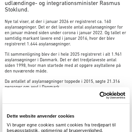
udlændinge- og integrationsminister Rasmus
Stoklund.
Nye tal viser, at der i januar 2026 er registreret ca. 160
asylansøgninger. Det er det laveste antal asylansøgninger for
en januar måned siden under corona i januar 2022. Og tallet er
samtidig markant lavere end i januar 2016, hvor der blev
registreret 1.644 asylansøgninger.
Til sammenligning blev der i hele 2025 registreret i alt 1.961
asylansøgninger i Danmark. Det er det tredjelaveste antal
siden 1998, hvor man startede med at opgøre asyltallene på
den nuværende måde.
Da antallet af asylansøgninger toppede i 2015, søgte 21.316
personer om asyl i Danmark.
Udlændinge- og integrationsminister Rasmus Stoklund siger:
Det er en god nyhed, at der fortsat er meget få personer,
Dette website anvender cookies
der søger asyl i Danmark. Det beviser, at det betaler sig
at føre en stram udlændingepolitik. Det skal vi blive ved
Vi bruger egne cookies samt cookies fra tredjepart til
med, for det er helt afgørende, at vi har styr på antallet
besøgsstatistik, optimering af brugervenlighed,