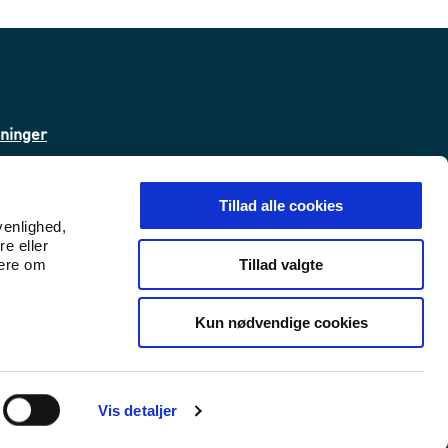
sninger
ta
Tillad alle cookies
venlighed,
re eller
 (WAS)
Tillad valgte
mere om
Kun nødvendige cookies
Udlændinge- og Integrationsminist
Udlændinge- og Integrations
Vis detaljer