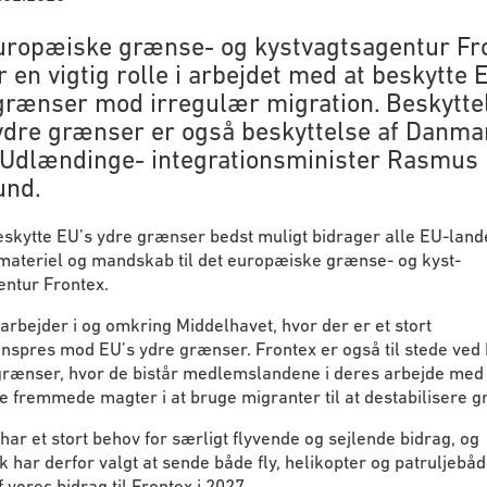
uropæiske grænse- og kystvagtsagentur Fr
r en vigtig rolle i arbejdet med at beskytte 
grænser mod irregulær migration. Beskyttel
ydre grænser er også beskyttelse af Danma
 Udlændinge- integrationsminister Rasmus
und.
eskytte EU’s ydre grænser bedst muligt bidrager alle EU-land
materiel og mandskab til det europæiske grænse- og kyst-
entur Frontex.
arbejder i og omkring Middelhavet, hvor der er et stort
nspres mod EU’s ydre grænser. Frontex er også til stede ved
 grænser, hvor de bistår medlemslandene i deres arbejde med 
e fremmede magter i at bruge migranter til at destabilisere 
har et stort behov for særligt flyvende og sejlende bidrag, og
har derfor valgt at sende både fly, helikopter og patruljebå
f vores bidrag til Frontex i 2027.