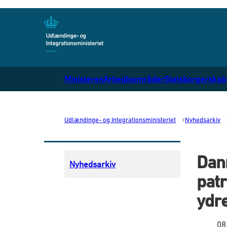
Gå til forsiden
Ministeren
Arbejdsområder
Statsborgerskab
Udlændinge- og Integrationsministeriet
Nyhedsarkiv
Danm
Nyhedsarkiv
patr
ydr
08