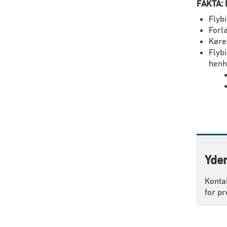
FAKTA: 
Flyb
Forl
Køre
Flybi
henh
Yder
Konta
for pr