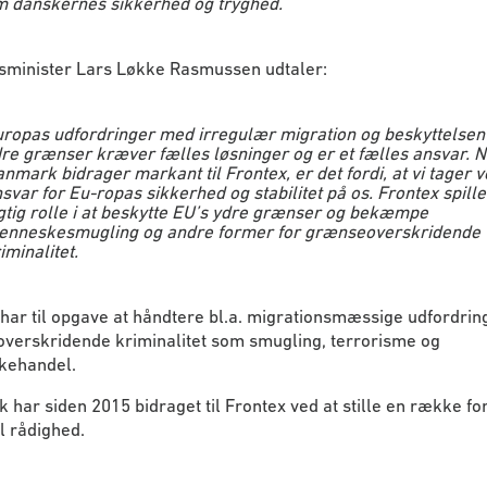
 danskernes sikkerhed og tryghed.
sminister Lars Løkke Rasmussen udtaler:
ropas udfordringer med irregulær migration og beskyttelsen 
re grænser kræver fælles løsninger og er et fælles ansvar. N
nmark bidrager markant til Frontex, er det fordi, at vi tager 
svar for Eu-ropas sikkerhed og stabilitet på os. Frontex spille
gtig rolle i at beskytte EU’s ydre grænser og bekæmpe
nneskesmugling og andre former for grænseoverskridende
iminalitet.
har til opgave at håndtere bl.a. migrationsmæssige udfordrin
verskridende kriminalitet som smugling, terrorisme og
kehandel.
har siden 2015 bidraget til Frontex ved at stille en række fo
il rådighed.