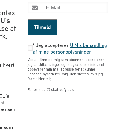
ontex
EU’s
Tilmeld
se af
rk,
*
Jeg accepterer
UIM's behandling
af mine personoplysninger
Ved at tilmelde mig som abonnent accepterer
e hvert
jeg, at Udlændinge- og Integrationsministeriet
opbevarer min mailadresse for at kunne
udsende nyheder til mig. Den slettes, hvis jeg
framelder mig.
Felter med (*) skal udfyldes
 EU’s
at
grænsen.
de som