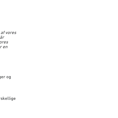
af vores
år
vores
r en
ger og
rskellige