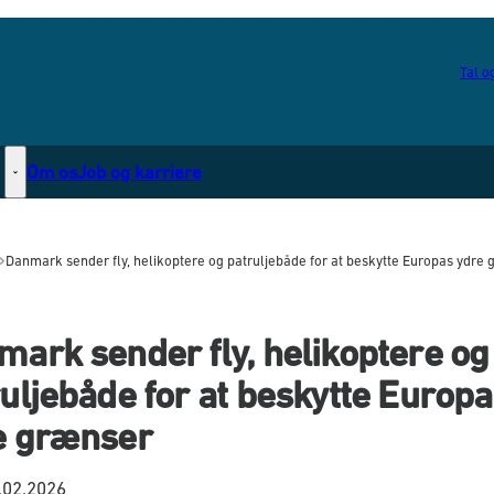
Tal og
Om os
Job og karriere
Statsborgerskab - Flere links
Danmark sender fly, helikoptere og patruljebåde for at beskytte Europas ydre
ark sender fly, helikoptere og
uljebåde for at beskytte Europ
e grænser
.02.2026