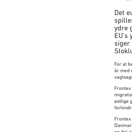
Det e
spille
ydre 
EU’s 
siger
Stokl
For at b
år med 
vagtsag
Frontex 
migratio
østlige
forhindr
Frontex 
Danmark 
en del a