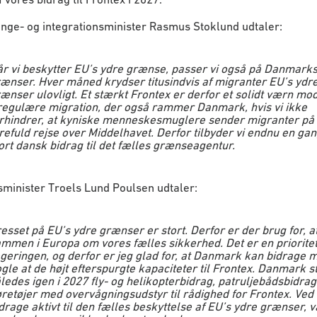
nge- og integrationsminister Rasmus Stoklund udtaler:
r vi beskytter EU’s ydre grænse, passer vi også på Danmark
ænser. Hver måned krydser titusindvis af migranter EU’s ydr
ænser ulovligt. Et stærkt Frontex er derfor et solidt værn mo
regulære migration, der også rammer Danmark, hvis vi ikke
rhindrer, at kyniske menneskesmuglere sender migranter på
refuld rejse over Middelhavet. Derfor tilbyder vi endnu en gan
ort dansk bidrag til det fælles grænseagentur.
minister Troels Lund Poulsen udtaler:
esset på EU’s ydre grænser er stort. Derfor er der brug for, at
mmen i Europa om vores fælles sikkerhed. Det er en prioritet
geringen, og derfor er jeg glad for, at Danmark kan bidrage 
gle at de højt efterspurgte kapaciteter til Frontex. Danmark st
ledes igen i 2027 fly- og helikopterbidrag, patruljebådsbidrag
retøjer med overvågningsudstyr til rådighed for Frontex. Ved 
drage aktivt til den fælles beskyttelse af EU’s ydre grænser, 