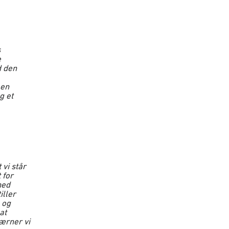
s
e
d den
 en
g et
 vi står
 for
med
iller
 og
at
værner vi