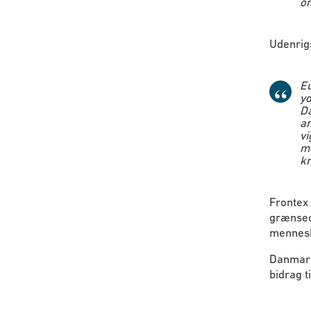
om
Udenrig
Eu
yd
Da
an
vi
me
kr
Frontex 
grænseo
mennes
Danmark 
bidrag t