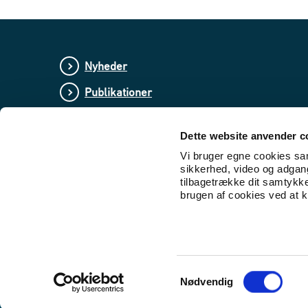
Nyheder
Publikationer
Love og regler
Dette website anvender c
Lovforslag og bekendtgørelser i høring
Vi bruger egne cookies samt
sikkerhed, video og adgang 
tilbagetrække dit samtykk
brugen af cookies ved at kl
S
Nødvendig
a
m