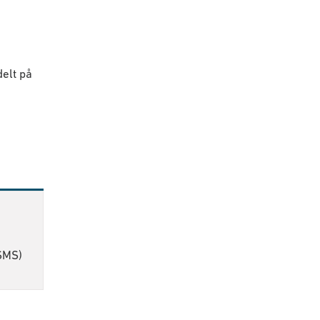
delt på
 SMS)