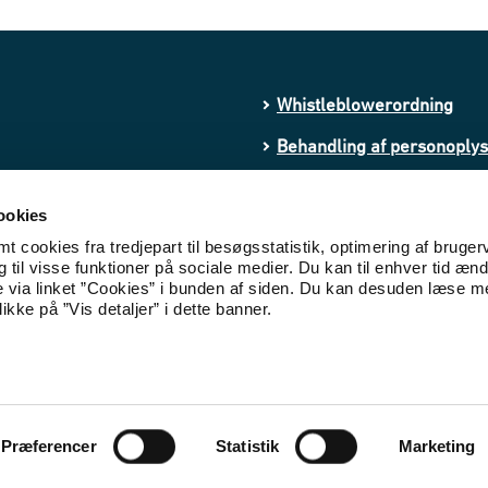
Whistleblowerordning
Behandling af personoply
Processing of personal da
ookies
Cookies
 cookies fra tredjepart til besøgsstatistik, optimering af bruger
til visse funktioner på sociale medier. Du kan til enhver tid ænd
Tilgængelighedserklæring
e via linket ”Cookies” i bunden af siden. Du kan desuden læse 
ikke på ”Vis detaljer” i dette banner.
Præferencer
Statistik
Marketing