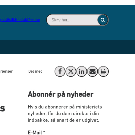
Skriv her... - Indsæt søgeord for at søge 
 statistik
Kontakt
Presse
Fold søgefelt ind
 grænser
Del med
Del på Facebook
Del på X (Twitter)
Del på LinkedIn
Send email
Print
Abonnér på nyheder
as
Hvis du abonnerer på ministeriets
nyheder, får du dem direkte i din
indbakke, så snart de er udgivet.
E-Mail
*