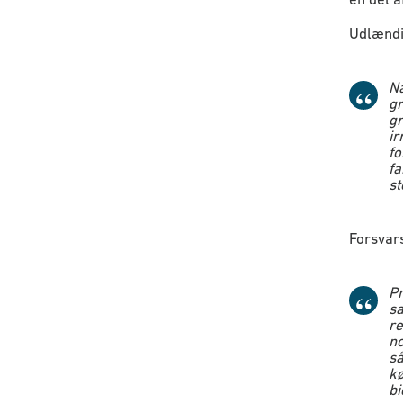
Udlændi
Nå
gr
gr
ir
fo
fa
st
Forsvars
Pr
sa
re
no
så
kø
bi