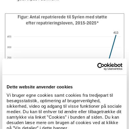
Dette website anvender cookies
Figur: Antal repatrierede til Syrien med støtte efter repatrieringsloven, 2015-
Vi bruger egne cookies samt cookies fra tredjepart til
2025*
besøgsstatistik, optimering af brugervenlighed,
Anm: Data omfatter perioden januar-september 2025.
sikkerhed, video og adgang til visse funktioner på sociale
Anm.: Tidspunktet for registrering angiver tidspunktet, hvor den pågældende
medier. Du kan til enhver tid ændre eller tilbagetrække dit
kommune indberetter
repatriering til Dansk Flygtningehjælp.
Anm.: Der kan forekomme efterregistreringer.
samtykke via linket ”Cookies” i bunden af siden. Du kan
Kilde: Dansk Flygtningehjælp på baggrund af kommunernes indberetninger.
desuden læse mere om brugen af cookies ved at klikke
på ”Vis detaljer” i dette banner.