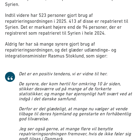
Syrien.
Indtil videre har 523 personer gjort brug af
repatrieringsordningen i 2025. 413 af disse er repatrieret til
Syrien. Det er markant højere end de 94 personer, der er
registreret som repatrieret til Syrien i hele 2024.
Aldrig før har så mange syrere gjort brug af
repatrieringsordningen, og det glæder udlændinge- og
integrationsminister Rasmus Stoklund, som siger:
Det er en positiv tendens, vi er vidne til her.
De syrere, der kom hertil for omkring 10 år siden,
stikker desværre ud på mange af de forkerte
statistikker, og mange har øjensynligt haft svært ved at
indgå i det danske samfund.
Derfor er det glædeligt, at mange nu vælger at vende
tilbage til deres hjemland og genstarte en forhåbentlig
god tilværelse.
Jeg ser også gerne, at mange flere vil benytte
repatrieringsordningen fremover, hvis de ikke føler sig
godt tilpas i Danmark.