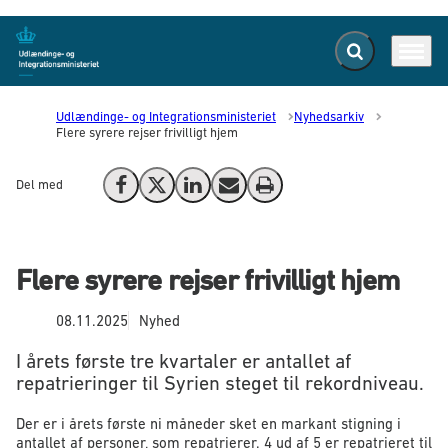
Fold søgefelt ud
Menu
Gå til forsiden
Udlændinge- og Integrationsministeriet
Nyhedsarkiv
Flere syrere rejser frivilligt hjem
Del med
Del på Facebook
Del på X (Twitter)
Del på LinkedIn
Send email
Print
Flere syrere rejser frivilligt hjem
08.11.2025
Nyhed
I årets første tre kvartaler er antallet af
repatrieringer til Syrien steget til rekordniveau.
Der er i årets første ni måneder sket en markant stigning i
antallet af personer, som repatrierer. 4 ud af 5 er repatrieret til