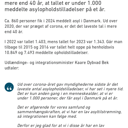
mere end 40 år, at tallet er under 1.000
meddelte asylopholdstilladelser på et år.
Ca. 860 personer fik i 2024 meddelt asyl i Danmark. Ud over
2020, der var præget af corona, er det det laveste tal i mere
end 40 år.
I 2022 var tallet 1.403, mens tallet for 2023 var 1.343. Går man
tilbage til 2015 og 2016 var tallet helt oppe på henholdsvis
10.849 og 7.493 meddelte opholdstilladelser.
Udlændinge- og integrationsminister Kaare Dybvad Bek
udtaler:
Ud over corona-året gav myndighederne sidste år det
laveste antal asylopholdstilladelser, vi har set i nyere tid.
Det er kun anden gang i en menneskealder, at vi er
under 1.000 personer, der får asyl i Danmark på et år.
Det er afgørende for vores samfund og
sammenhængskraften, at vi har en lav asyltilstrømning,
så integrationen kan følge med.
Derfor er jeg glad for at vi i disse år har en lav