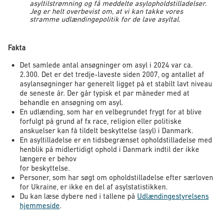
asyltilstrømning og få meddelte asylopholdstilladelser.
Jeg er helt overbevist om, at vi kan takke vores
stramme udlændingepolitik for de lave asyltal.
Fakta
Det samlede antal ansøgninger om asyl i 2024 var ca.
2.300. Det er det tredje-laveste siden 2007, og antallet af
asylansøgninger har generelt ligget på et stabilt lavt niveau
de seneste år. Der går typisk et par måneder med at
behandle en ansøgning om asyl.
En udlænding, som har en velbegrundet frygt for at blive
forfulgt på grund af fx race, religion eller politiske
anskuelser kan få tildelt beskyttelse (asyl) i Danmark.
En asyltilladelse er en tidsbegrænset opholdstilladelse med
henblik på midlertidigt ophold i Danmark indtil der ikke
længere er behov
for beskyttelse.
Personer, som har søgt om opholdstilladelse efter særloven
for Ukraine, er ikke en del af asylstatistikken.
Du kan læse dybere ned i tallene på
Udlændingestyrelsens
hjemmeside
.