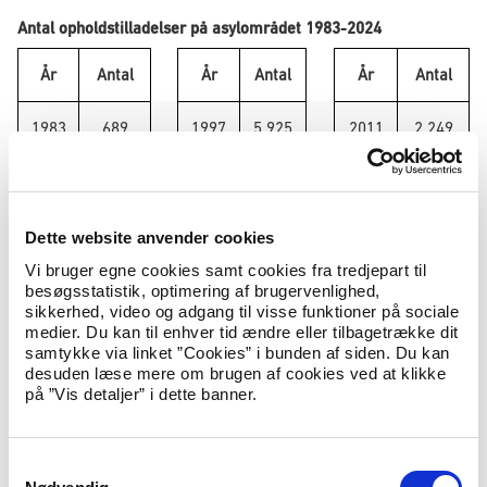
Antal opholdstilladelser på asylområdet 1983-2024
År
Antal
År
Antal
År
Antal
1983
689
1997
5.925
2011
2.249
1984
1.186
1998
4.758
2012
2.583
1985
6.551
1999
4.443
2013
3.889
Dette website anvender cookies
Vi bruger egne cookies samt cookies fra tredjepart til
1986
7.281
2000
5.156
2014
6.104
besøgsstatistik, optimering af brugervenlighed,
sikkerhed, video og adgang til visse funktioner på sociale
medier. Du kan til enhver tid ændre eller tilbagetrække dit
1987
4.192
2001
6.263
2015
10.849
samtykke via linket ”Cookies” i bunden af siden. Du kan
desuden læse mere om brugen af cookies ved at klikke
på ”Vis detaljer” i dette banner.
1988
3.888
2002
4.069
2016
7.493
1989
4.465
2003
2.447
2017
2.750
S