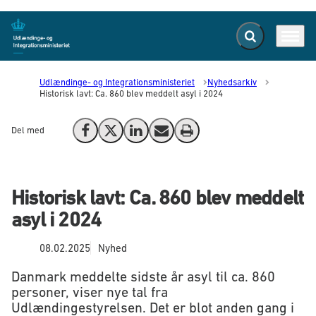
Fold søgefelt ud
Menu
Gå til forsiden
Udlændinge- og Integrationsministeriet
Nyhedsarkiv
Historisk lavt: Ca. 860 blev meddelt asyl i 2024
Del med
Del på Facebook
Del på X (Twitter)
Del på LinkedIn
Send email
Print
Historisk lavt: Ca. 860 blev meddelt
asyl i 2024
08.02.2025
Nyhed
Danmark meddelte sidste år asyl til ca. 860
personer, viser nye tal fra
Udlændingestyrelsen. Det er blot anden gang i