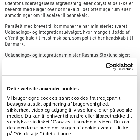
udenfor undersøgelsens afgrænsning, eller oplyst at de ikke er
bekendt med klager over bønnekald i det offentlige rum eller
anmodninger om tilladelse til bønnekald.
Parallelt med brevet til kommunerne har ministeriet svaret
Udlændinge- og Integrationsudvalget, hvor mange tilfælde af
offentlige kald til muslimsk bøn, som politiet har kendskab til i
Danmark.
Udlændinge- og integrationsminister Rasmus Stoklund siger:
Jeg er glad for, at både kommunernes og politiets
tilbagemeldinger tyder på, at bønnekald ikke er udbredt
rundt omkring i landet. Men jeg vil samtidig sige klart og
tydeligt, at for mig at se er ét offentligt bønnekald et for
Dette website anvender cookies
meget. For bønnekald hører ikke hjemme i Danmark. Og
derfor er det fortsat rettidig omhu at undersøge den
Vi bruger egne cookies samt cookies fra tredjepart til
juridiske mulighed for at forbyde bønnekald i det
besøgsstatistik, optimering af brugervenlighed,
offentlige rum.
sikkerhed, video og adgang til visse funktioner på sociale
medier. Du kan til enhver tid ændre eller tilbagetrække dit
samtykke via linket ”Cookies” i bunden af siden. Du kan
Læs ”Notat vedrørende kommunernes erfaringer med
desuden læse mere om brugen af cookies ved at klikke
hændelser med bønnekald i det offentlige rum”
på ”Vis detaljer” i dette banner.