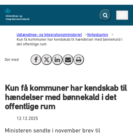
Fold søgefelt ud
Menu
Gå til forsiden
Udlændinge- og Integrationsministeriet
Nyhedsarkiv
Kun få kommuner har kendskab til hændelser med bønnekald i
det offentlige rum
Del med
Del på Facebook
Del på X (Twitter)
Del på LinkedIn
Send email
Print
Kun få kommuner har kendskab til
hændelser med bønnekald i det
offentlige rum
12.12.2025
Ministeren sendte i november brev til