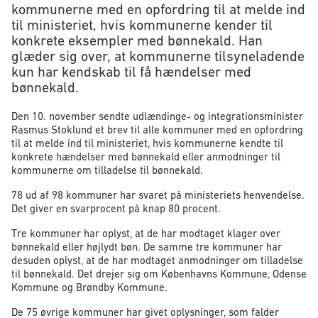
kommunerne med en opfordring til at melde ind
til ministeriet, hvis kommunerne kender til
konkrete eksempler med bønnekald. Han
glæder sig over, at kommunerne tilsyneladende
kun har kendskab til få hændelser med
bønnekald.
Den 10. november sendte udlændinge- og integrationsminister
Rasmus Stoklund et brev til alle kommuner med en opfordring
til at melde ind til ministeriet, hvis kommunerne kendte til
konkrete hændelser med bønnekald eller anmodninger til
kommunerne om tilladelse til bønnekald.
78 ud af 98 kommuner har svaret på ministeriets henvendelse.
Det giver en svarprocent på knap 80 procent.
Tre kommuner har oplyst, at de har modtaget klager over
bønnekald eller højlydt bøn. De samme tre kommuner har
desuden oplyst, at de har modtaget anmodninger om tilladelse
til bønnekald. Det drejer sig om Københavns Kommune, Odense
Kommune og Brøndby Kommune.
De 75 øvrige kommuner har givet oplysninger, som falder