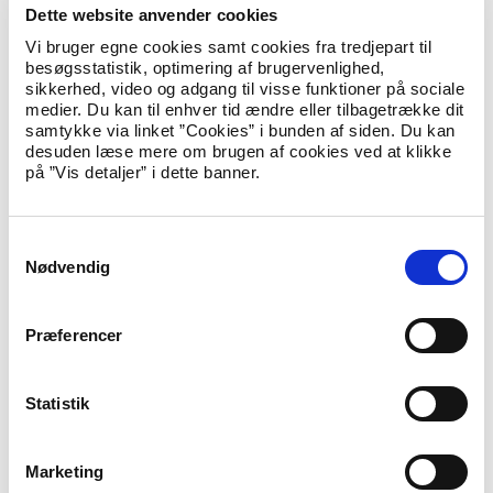
Baggrund
Dette website anvender cookies
Den samlede støtte forventes at udgøre 1,1 mia. kr. i en
Vi bruger egne cookies samt cookies fra tredjepart til
femårig periode mellem 2024-2029.
besøgsstatistik, optimering af brugervenlighed,
sikkerhed, video og adgang til visse funktioner på sociale
Støtten vil bestå af tre regionale migrationsprogrammer, som
medier. Du kan til enhver tid ændre eller tilbagetrække dit
finansieres med midler under Nærområde- og
samtykke via linket ”Cookies” i bunden af siden. Du kan
Migrationsfonden på Finansloven. Støtten er betinget af
desuden læse mere om brugen af cookies ved at klikke
bevilgende myndigheders godkendelse.
på ”Vis detaljer” i dette banner.
De tre programmer vil henholdsvis have fokus på:
S
Aktiviteter, der er møntet på forbedring af
Nødvendig
a
oprindelseslandets mulighed for at håndtere
m
migrationsudfordringer og tilbagetagelse af egne
t
statsborgere, herunder også gennem modtagelses- og
Præferencer
reintegrationsstøtte, hvilket kan ske i samarbejde med
y
udlændingemyndighederne. Aktiviteter vil samtidig
k
understøtte samarbejdet med landene om tilbagetagelse.
k
Statistik
e
Indsatser vedr. teknisk bistand og kapacitetsopbygning til
imødegåelse af irregulær migration, styrket grænse- og
v
Marketing
migrationsforvaltning, opbygning af asylsystemer mv. i
a