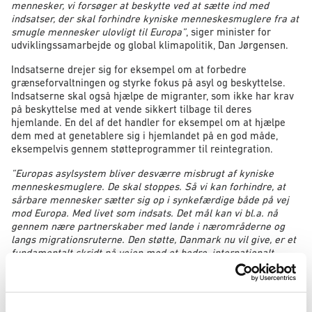
mennesker, vi forsøger at beskytte ved at sætte ind med
indsatser, der skal forhindre kyniske menneskesmuglere fra at
smugle mennesker ulovligt til Europa”
, siger minister for
udviklingssamarbejde og global klimapolitik, Dan Jørgensen.
Indsatserne drejer sig for eksempel om at forbedre
grænseforvaltningen og styrke fokus på asyl og beskyttelse.
Indsatserne skal også hjælpe de migranter, som ikke har krav
på beskyttelse med at vende sikkert tilbage til deres
hjemlande. En del af det handler for eksempel om at hjælpe
dem med at genetablere sig i hjemlandet på en god måde,
eksempelvis gennem støtteprogrammer til reintegration.
”Europas asylsystem bliver desværre misbrugt af kyniske
menneskesmuglere. De skal stoppes. Så vi kan forhindre, at
sårbare mennesker sætter sig op i synkefærdige både på vej
mod Europa. Med livet som indsats. Det mål kan vi bl.a. nå
gennem nære partnerskaber med lande i nærområderne og
langs migrationsruterne. Den støtte, Danmark nu vil give, er et
fundamentalt skridt på vejen mod et bedre, internationalt
asylsystem. Det er netop dette emne, vi også skal tale om på
vores internationale migrationskonference”
, siger udlændinge-
og integrationsminister Kaare Dybvad Bek.