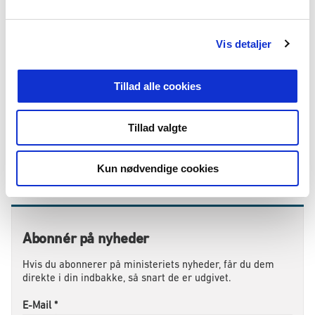
nærområderne, langs migrationsruterne og i relevante
l
tredjelande. Midlerne kan derudover anvendes til
g
relaterede indsatser, der adresserer grundlæggende
årsager til irregulær migration og fordrivelse samt
Vis detaljer
understøtter værtslande for fordrevne og flygtninge i
nærområderne.
Tillad alle cookies
Regionale rutebaserede indsatser langs de centrale
migrationsruter mod Europa. Det inkluderer støtte til
projekter og programmer, der ligger inden for formålet
Tillad valgte
med det danske udviklingssamarbejde med fokus på
blandede migrationsbevægelser og forebyggelse af
irregulær migration bl.a. gennem støtte til
Kun nødvendige cookies
civilsamfundsorganisationer.
Abonnér på nyheder
Hvis du abonnerer på ministeriets nyheder, får du dem
direkte i din indbakke, så snart de er udgivet.
E-Mail
*