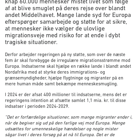
knap 60.000 mennesker mistet livet som følge
af at blive smuglet på deres rejse over blandt
andet Middelhavet. Mange lande syd for Europa
efterspørger samarbejde og støtte for at sikre,
at mennesker ikke vælger de ulovlige
migrationsveje med risiko for at ende i dybt
tragiske situationer.
Derfor arbejder regeringen på ny støtte, som over de næste
fem år skal forebygge de irregulære migrationsstrømme mod
Europa. Indsatserne skal hjælpe en række lande i blandt andet
Nordafrika med at styrke deres immigrations- og
grænsemyndigheder, hjælpe flygtninge og migranter på en
mere human måde samt bekæmpe menneskesmugling.
I 2024 er der afsat 400 millioner til indsatserne, mens det er
regeringens intention at afsætte samlet 1,1 mia. kr. til disse
indsatser i perioden 2024-2029.
”Det er forfærdelige situationer, som mange migranter ender i,
når de begiver sig ud på den farlige vej mod Europa. Mange
udsættes for umenneskelige hændelser og nogle mister
sågar livet i deres forsøg på at nå til Europa. Det er de