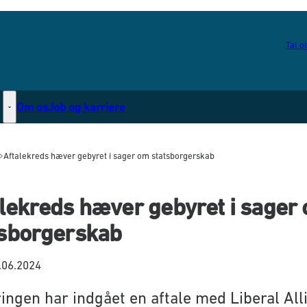
Tal og
Om os
Job og karriere
Statsborgerskab - Flere links
Aftalekreds hæver gebyret i sager om statsborgerskab
alekreds hæver gebyret i sager
tsborgerskab
.06.2024
ingen har indgået en aftale med Liberal All