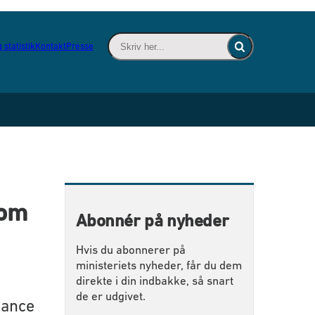
Skriv her... - Indsæt søgeord for at søge 
 statistik
Kontakt
Presse
Fold søgefelt ind
 om
Abonnér på nyheder
Hvis du abonnerer på
ministeriets nyheder, får du dem
direkte i din indbakke, så snart
de er udgivet.
iance