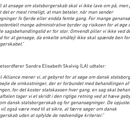
il at ansøge om statsborgerskab skal vi ikke lave om på, men 
t det er mest rimeligt, at man betaler, når man sender
gninger fx fjerde eller endda femte gang. For mange genans
otentielt mange administrative byrder og risikoen for at øge 
e sagsbehandlingstid er for stor. Omvendt piller vi ikke ved d
 for at gensøge, da enkelte småfejl ikke skal spænde ben for
rgerskabet.
"
etsordfører Sandra Elisabeth Skalvig (LA) udtaler:
al Alliance mener vi, at gebyret for at søge om dansk statsbo
pejle de omkostninger, der er forbundet med behandlingen af
gen, for det koster statskassen hver gang, en sag skal beha
aftalen tager vi et skridt i den rigtige retning ved at hæve geby
 om dansk statsborgerskab og for genansøgninger. De opjuste
vil også være med til at sikre, at færre søger om dansk
gerskab uden at opfylde de nødvendige kriterier.
”