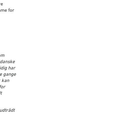
re
mme for
om
n danske
idig har
ge gange
k kan
for
t
udtrådt