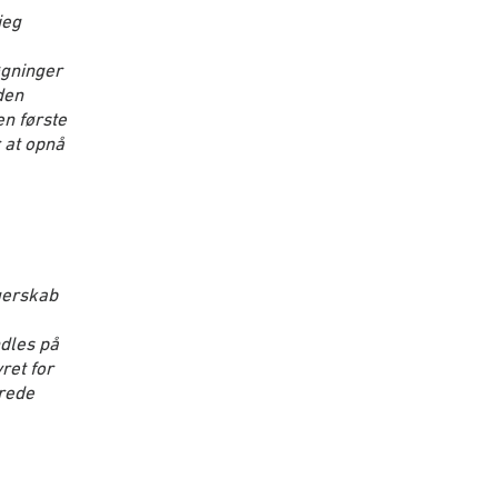
jeg
øgninger
den
en første
 at opnå
rgerskab
ndles på
ret for
rede