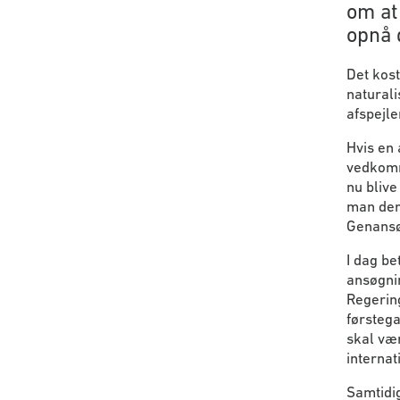
om at
opnå 
Det kost
naturali
afspejl
Hvis en
vedkomme
nu blive
man dere
Genansø
I dag be
ansøgni
Regering
førstega
skal vær
internat
Samtidig