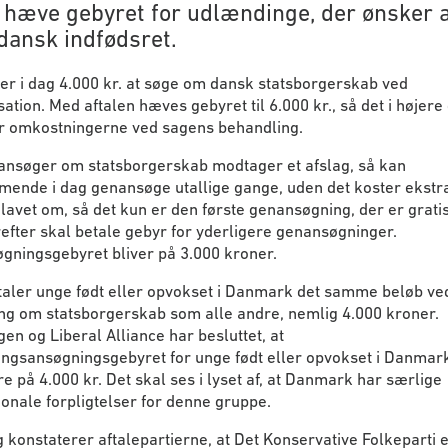
 hæve gebyret for udlændinge, der ønsker a
dansk indfødsret.
er i dag 4.000 kr. at søge om dansk statsborgerskab ved
sation. Med aftalen hæves gebyret til 6.000 kr., så det i højere
er omkostningerne ved sagens behandling.
 ansøger om statsborgerskab modtager et afslag, så kan
nde i dag genansøge utallige gange, uden det koster ekstra.
 lavet om, så det kun er den første genansøgning, der er grati
fter skal betale gebyr for yderligere genansøgninger.
gningsgebyret bliver på 3.000 kroner.
taler unge født eller opvokset i Danmark det samme beløb ve
ng om statsborgerskab som alle andre, nemlig 4.000 kroner.
en og Liberal Alliance har besluttet, at
ngsansøgningsgebyret for unge født eller opvokset i Danmark
e på 4.000 kr. Det skal ses i lyset af, at Danmark har særlige
ionale forpligtelser for denne gruppe.
 konstaterer aftalepartierne, at Det Konservative Folkeparti 