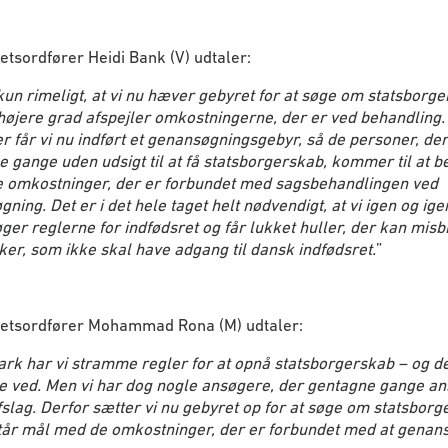
etsordfører Heidi Bank (V) udtaler:
kun rimeligt, at vi nu hæver gebyret for at søge om statsborge
 højere grad afspejler omkostningerne, der er ved behandling.
 får vi nu indført et genansøgningsgebyr, så de personer, de
 gange uden udsigt til at få statsborgerskab, kommer til at b
de omkostninger, der er forbundet med sagsbehandlingen ved
ning. Det er i det hele taget helt nødvendigt, at vi igen og ige
er reglerne for indfødsret og får lukket huller, der kan misb
r, som ikke skal have adgang til dansk indfødsret.
”
retsordfører Mohammad Rona (M) udtaler:
rk har vi stramme regler for at opnå statsborgerskab – og det
le ved. Men vi har dog nogle ansøgere, der gentagne gange a
fslag. Derfor sætter vi nu gebyret op for at søge om statsborg
står mål med de omkostninger, der er forbundet med at genan