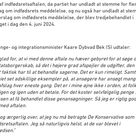
af indfødsretsaftalen, da partiet har undladt at stemme for fle
ag om indfødsrets meddelelse, og nu også har undladt at ste
orslag om indfødsrets meddelelse, der blev tredjebehandlet i
get i dag den 4. juni 2024.
ge- og integrationsminister Kaare Dybvad Bek (S) udtaler:
glad for, at vi med denne aftale nu hæver gebyret for at søge 
atsborgerskab, så det i højere grad afspejler de udgifter, de
t faktisk har til at behandle sagerne. Det er kun rimeligt. Samt
iet set adskillige eksempler på, at ansøgere har ansøgt man
afslag hver eneste gang. Det er i mine øjne ikke i orden, at fol
gen og igen uden at betale. For det koster selvfølgelig penge 
sen at få behandlet disse genansøgninger. Så jeg er rigtig god
 med aftalen.
og ærgerlig over, at jeg nu må betragte De Konservative som 
dsretsaftalen. Jeg så naturligvis helst, at de var blevet i
redsen.
”