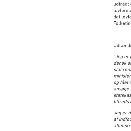
udtrådt 
lovforsl
det lovf
Folketin
Udlændin
”
Jeg er 
dansk st
stat ren
minister
og fået 
ansøge i
statskas
tilfreds
Jeg er d
af indfø
aftalek