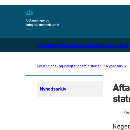
Gå til forsiden
Ministeren
Arbejdsområder
Statsborgerskab
Udlændinge- og Integrationsministeriet
Nyhedsarkiv
Aft
Nyhedsarkiv
sta
04
Reger