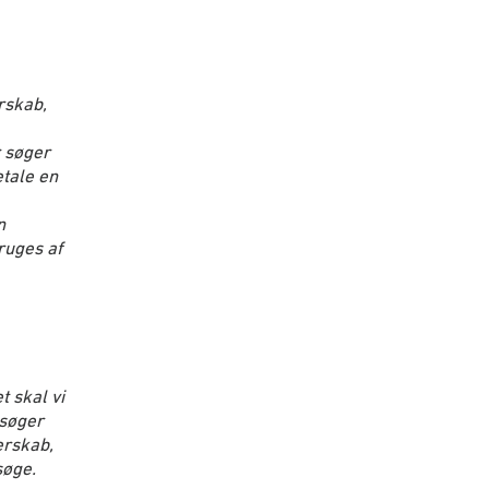
rskab,
r søger
etale en
n
ruges af
 skal vi
nsøger
erskab,
søge.