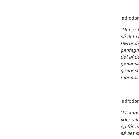
Indfødsr
”
Det er 
så det i
Herunder
gentagne
del af 
genansøg
genbesøg
menneske
Indføds
"
I Danma
ikke pil
og får a
så det 