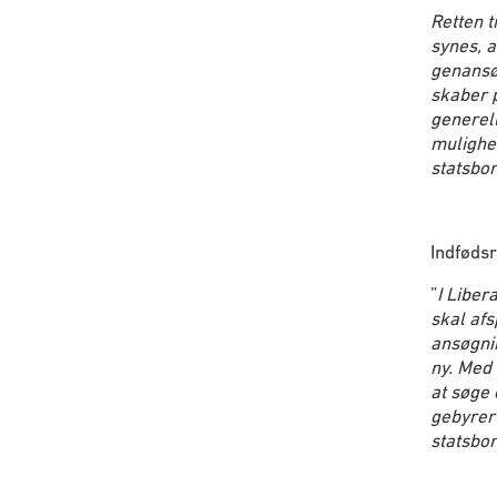
Retten t
synes, a
genansø
skaber p
generell
mulighed
statsbo
Indfødsr
”
I Liber
skal afs
ansøgnin
ny. Med 
at søge
gebyrer 
statsbor