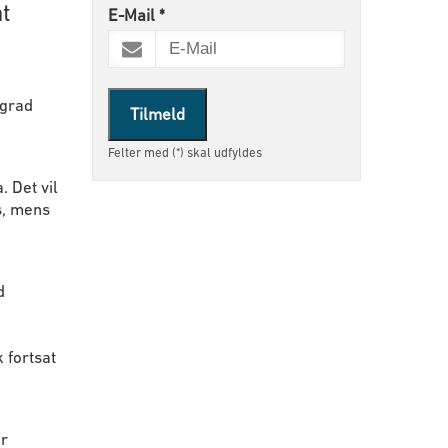
t
E-Mail
*
 grad
Tilmeld
Felter med (*) skal udfyldes
 Det vil
s, mens
d
 fortsat
er