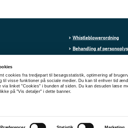
Whistleblowerordning
Behandling af personoply
Processing of personal da
ookies
Cookies
 cookies fra tredjepart til besøgsstatistik, optimering af bruger
til visse funktioner på sociale medier. Du kan til enhver tid ænd
Tilgængelighedserklæring
e via linket ”Cookies” i bunden af siden. Du kan desuden læse 
ikke på ”Vis detaljer” i dette banner.
Præferencer
Statistik
Marketing