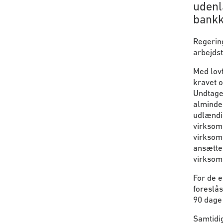
udenl
bankk
Regering
arbejdst
Med lovf
kravet o
Undtagel
almindel
udlændin
virksomh
virksomh
ansættel
virksom
For de e
foreslås
90 dage 
Samtidig