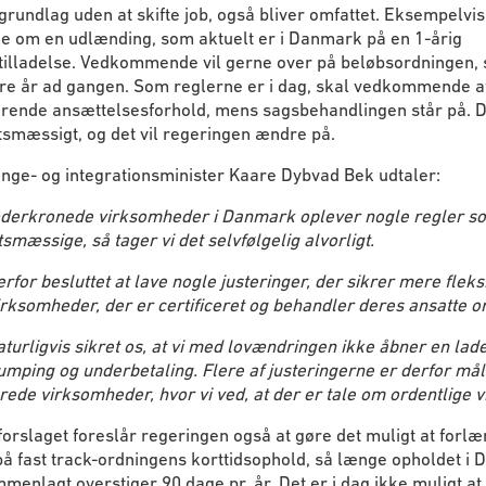
rundlag uden at skifte job, også bliver omfattet. Eksempelvis
le om en udlænding, som aktuelt er i Danmark på en 1-årig
tilladelse. Vedkommende vil gerne over på beløbsordningen,
fire år ad gangen. Som reglerne er i dag, skal vedkommende 
ærende ansættelsesforhold, mens sagsbehandlingen står på. D
smæssigt, og det vil regeringen ændre på.
nge- og integrationsminister Kaare Dybvad Bek udtaler:
derkronede virksomheder i Danmark oplever nogle regler s
smæssige, så tager vi det selvfølgelig alvorligt.
erfor besluttet at lave nogle justeringer, der sikrer mere fleksi
irksomheder, der er certificeret og behandler deres ansatte or
aturligvis sikret os, at vi med lovændringen ikke åbner en lade
umping og underbetaling. Flere af justeringerne er derfor mål
erede virksomheder, hvor vi ved, at der er tale om ordentlige vi
orslaget foreslår regeringen også at gøre det muligt at forlæ
å fast track-ordningens korttidsophold, så længe opholdet i
menlagt overstiger 90 dage pr. år. Det er i dag ikke muligt at