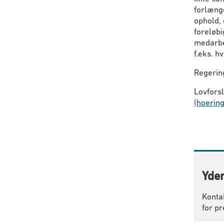
forlænge
ophold, 
foreløbi
medarbej
f.eks. h
Regering
Lovforsl
(hoering
Yder
Konta
for pr