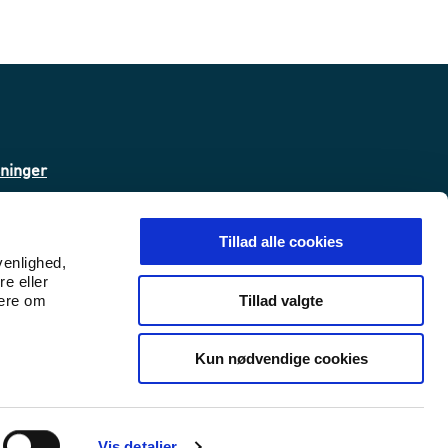
sninger
ta
Tillad alle cookies
venlighed,
re eller
 (WAS)
Tillad valgte
mere om
Kun nødvendige cookies
Udlændinge- og Integrationsminist
Udlændinge- og Integrations
Vis detaljer