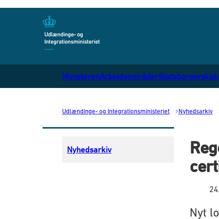
Gå til forsiden
Ministeren
Arbejdsområder
Statsborgerskab
Udlændinge- og Integrationsministeriet
Nyhedsarkiv
Rege
Nyhedsarkiv
cer
24
Nyt l