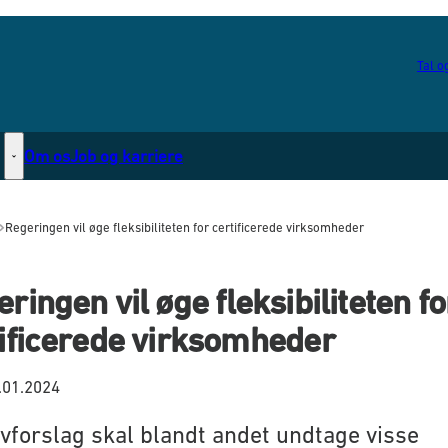
Tal og
Om os
Job og karriere
Statsborgerskab - Flere links
Regeringen vil øge fleksibiliteten for certificerede virksomheder
ringen vil øge fleksibiliteten fo
tificerede virksomheder
.01.2024
ovforslag skal blandt andet undtage visse