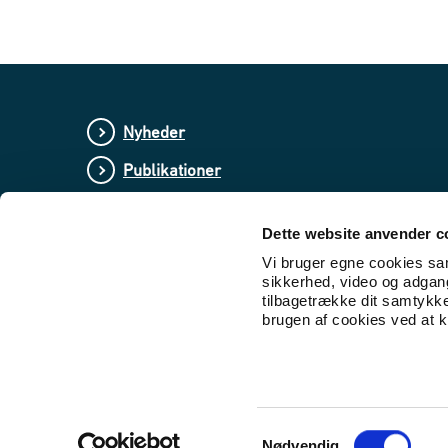
Nyheder
Publikationer
Love og regler
Dette website anvender c
Lovforslag og bekendtgørelser i høring
Vi bruger egne cookies samt
sikkerhed, video og adgang 
tilbagetrække dit samtykk
brugen af cookies ved at kl
S
Nødvendig