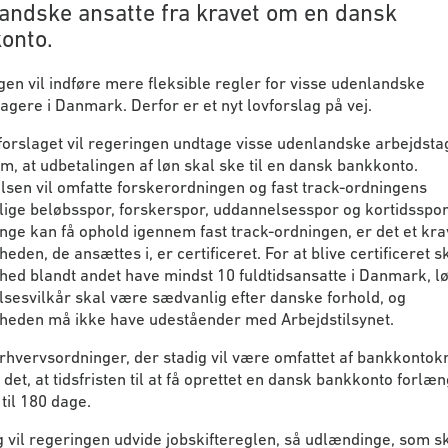
andske ansatte fra kravet om en dansk
onto.
en vil indføre mere fleksible regler for visse udenlandske
agere i Danmark. Derfor er et nyt lovforslag på vej.
orslaget vil regeringen undtage visse udenlandske arbejdsta
m, at udbetalingen af løn skal ske til en dansk bankkonto.
sen vil omfatte forskerordningen og fast track-ordningens
ige beløbsspor, forskerspor, uddannelsesspor og kortidsspor.
ge kan få ophold igennem fast track-ordningen, er det et krav
eden, de ansættes i, er certificeret. For at blive certificeret s
ed blandt andet have mindst 10 fuldtidsansatte i Danmark, l
sesvilkår skal være sædvanlig efter danske forhold, og
heden må ikke have udeståender med Arbejdstilsynet.
rhvervsordninger, der stadig vil være omfattet af bankkontokr
 det, at tidsfristen til at få oprettet en dansk bankkonto forlæn
til 180 dage.
 vil regeringen udvide jobskiftereglen, så udlændinge, som sk