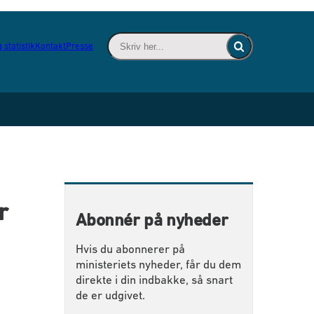
Skriv her... - Indsæt søgeord for at søge 
 statistik
Kontakt
Presse
Fold søgefelt ind
r
Abonnér på nyheder
Hvis du abonnerer på
ministeriets nyheder, får du dem
direkte i din indbakke, så snart
de er udgivet.