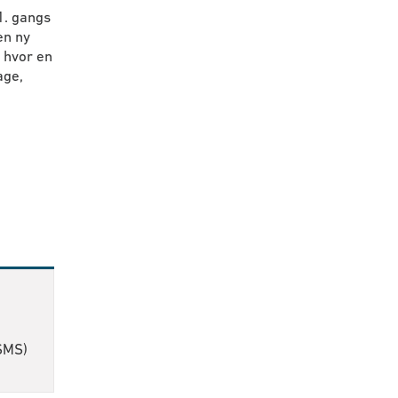
1. gangs
en ny
, hvor en
age,
 SMS)