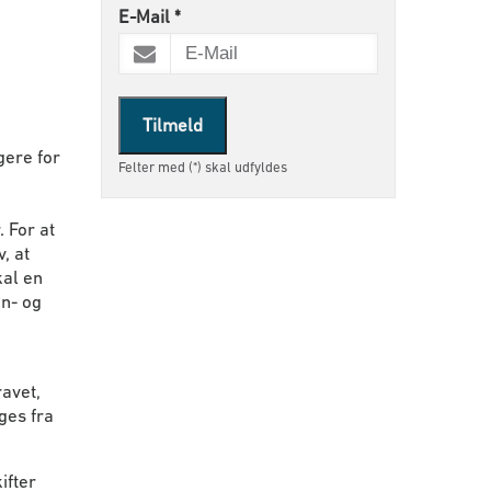
E-Mail
*
Tilmeld
gere for
Felter med (*) skal udfyldes
 For at
, at
kal en
øn- og
avet,
ges fra
ifter