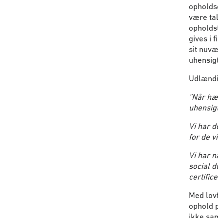
opholdsg
være ta
opholds
gives i 
sit nuv
uhensigt
Udlændi
”Når hæ
uhensigt
Vi har d
for de v
Vi har n
social d
certific
Med lovf
ophold p
ikke sam