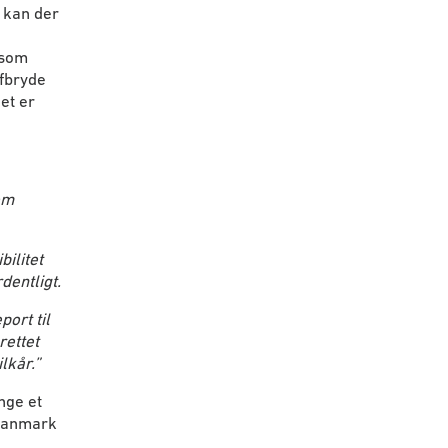
 kan der
 som
afbryde
et er
om
bilitet
dentligt.
port til
rettet
lkår.”
nge et
 Danmark