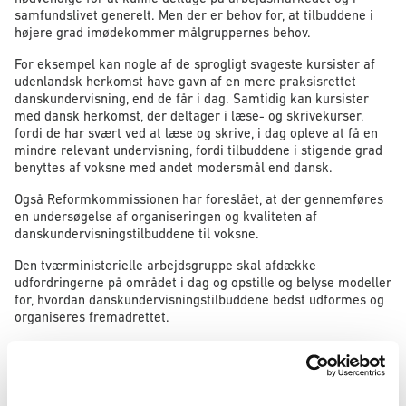
samfundslivet generelt. Men der er behov for, at tilbuddene i
højere grad imødekommer målgruppernes behov.
For eksempel kan nogle af de sprogligt svageste kursister af
udenlandsk herkomst have gavn af en mere praksisrettet
danskundervisning, end de får i dag. Samtidig kan kursister
med dansk herkomst, der deltager i læse- og skrivekurser,
fordi de har svært ved at læse og skrive, i dag opleve at få en
mindre relevant undervisning, fordi tilbuddene i stigende grad
benyttes af voksne med andet modersmål end dansk.
Også Reformkommissionen har foreslået, at der gennemføres
en undersøgelse af organiseringen og kvaliteten af
danskundervisningstilbuddene til voksne.
Den tværministerielle arbejdsgruppe skal afdække
udfordringerne på området i dag og opstille og belyse modeller
for, hvordan danskundervisningstilbuddene bedst udformes og
organiseres fremadrettet.
”Det er enormt positivt, at mange voksne i dag deltager i
danskundervisning uanset, om målet er at blive bedre til dansk
eller til at læse og skrive. Det kan være med til at sikre, at
medarbejdere i for eksempel ældreplejen eller industrien har