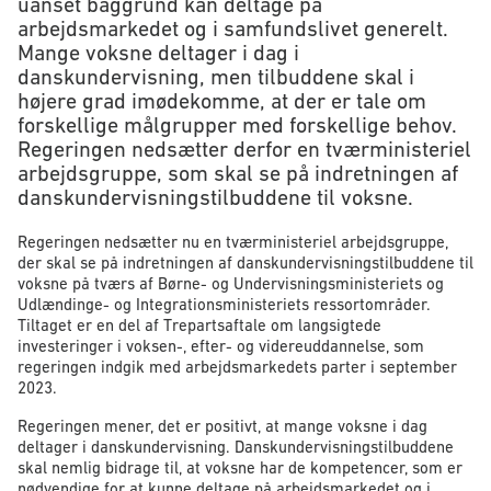
uanset baggrund kan deltage på
arbejdsmarkedet og i samfundslivet generelt.
Mange voksne deltager i dag i
danskundervisning, men tilbuddene skal i
højere grad imødekomme, at der er tale om
forskellige målgrupper med forskellige behov.
Regeringen nedsætter derfor en tværministeriel
arbejdsgruppe, som skal se på indretningen af
danskundervisningstilbuddene til voksne.
Regeringen nedsætter nu en tværministeriel arbejdsgruppe,
der skal se på indretningen af danskundervisningstilbuddene til
voksne på tværs af Børne- og Undervisningsministeriets og
Udlændinge- og Integrationsministeriets ressortområder.
Tiltaget er en del af Trepartsaftale om langsigtede
investeringer i voksen-, efter- og videreuddannelse, som
regeringen indgik med arbejdsmarkedets parter i september
2023.
Regeringen mener, det er positivt, at mange voksne i dag
deltager i danskundervisning. Danskundervisningstilbuddene
skal nemlig bidrage til, at voksne har de kompetencer, som er
nødvendige for at kunne deltage på arbejdsmarkedet og i