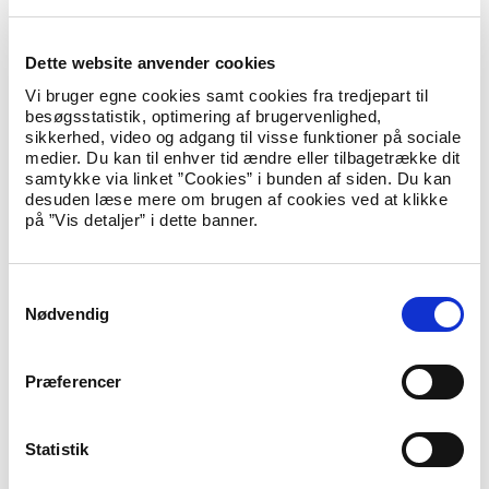
pres på EU’s ydre
grænser.
Vi skal stoppe de irregulære
migrantstrømme og i stedet sikre, at flygtninge kommer til
Europa under ordnede forhold. Det problem løser den her pagt
Dette website anvender cookies
ikke efter vores mening i tilstrækkeligt omfang, så det skal og
vil vi fortsat arbejde for.”
Vi bruger egne cookies samt cookies fra tredjepart til
besøgsstatistik, optimering af brugervenlighed,
Efter parlamentets afstemning udestår nu alene den officielle
sikkerhed, video og adgang til visse funktioner på sociale
godkendelsesproces, inden Pagten kan anses for endeligt
medier. Du kan til enhver tid ændre eller tilbagetrække dit
vedtaget.
samtykke via linket ”Cookies” i bunden af siden. Du kan
desuden læse mere om brugen af cookies ved at klikke
Danmark vil meddele Kommissionen, at vi ønsker at tilslutte os
på ”Vis detaljer” i dette banner.
alle retsakter, der hører under eksisterende parallelaftaler
eller Schengensamarbejdet, hvor vi har en mulighed for at
tilslutte os.
S
Regeringen ser ikke et behov for at tilslutte sig andre dele af
Nødvendig
a
pagten, end dem vi i forvejen har mulighed for at deltage i.
m
Danmark er således ikke omfattet af blandt andet reglerne om
solidaritetsmekanismen.
t
Præferencer
y
k
k
Statistik
Abonnér på nyheder
e