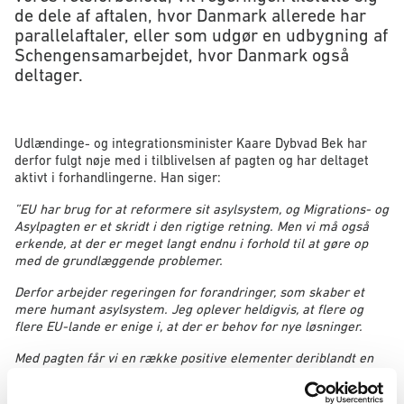
de dele af aftalen, hvor Danmark allerede har
parallelaftaler, eller som udgør en udbygning af
Schengensamarbejdet, hvor Danmark også
deltager.
Udlændinge- og integrationsminister Kaare Dybvad Bek har
derfor fulgt nøje med i tilblivelsen af pagten og har deltaget
aktivt i forhandlingerne. Han siger:
”EU har brug for at reformere sit asylsystem, og Migrations- og
Asylpagten er et skridt i den rigtige retning. Men vi må også
erkende, at der er meget langt endnu i forhold til at gøre op
med de grundlæggende problemer.
Derfor arbejder regeringen for forandringer, som skaber et
mere humant asylsystem. Jeg oplever heldigvis, at flere og
flere EU-lande er enige i, at der er behov for nye løsninger.
Med pagten får vi en række positive elementer deriblandt en
måde at støtte EU-lande, der er under pres samt bedre
værktøjer til håndtering af irregulær migration. For der er et