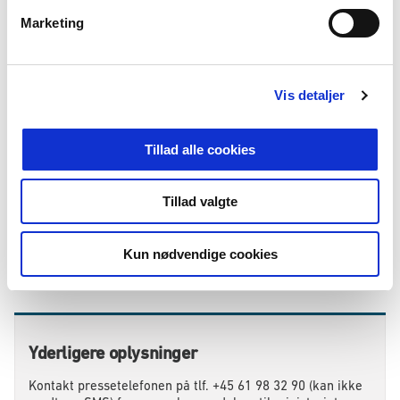
v
Hvis du abonnerer på ministeriets nyheder, får du dem
Marketing
a
direkte i din indbakke, så snart de er udgivet.
l
E-Mail
*
g
Vis detaljer
Tillad alle cookies
Tilmeld
Felter med (*) skal udfyldes
Tillad valgte
Kun nødvendige cookies
Yderligere oplysninger
Kontakt pressetelefonen på tlf. +45 61 98 32 90 (kan ikke