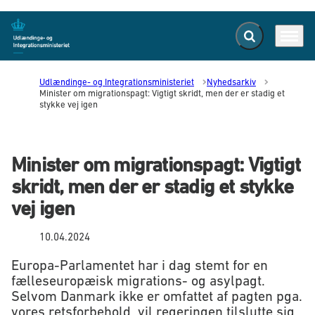
Fold søgefelt ud
Menu
Gå til forsiden
Udlændinge- og Integrationsministeriet
Nyhedsarkiv
Minister om migrationspagt: Vigtigt skridt, men der er stadig et
stykke vej igen
Minister om migrationspagt: Vigtigt
skridt, men der er stadig et stykke
vej igen
10.04.2024
Europa-Parlamentet har i dag stemt for en
fælleseuropæisk migrations- og asylpagt.
Selvom Danmark ikke er omfattet af pagten pga.
vores retsforbehold, vil regeringen tilslutte sig