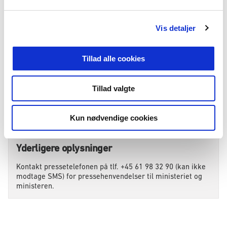
l
g
Vis detaljer
Tilmeld
Felter med (*) skal udfyldes
Tillad alle cookies
Tillad valgte
Kun nødvendige cookies
Yderligere oplysninger
Kontakt pressetelefonen på tlf. +45 61 98 32 90 (kan ikke
modtage SMS) for pressehenvendelser til ministeriet og
ministeren.