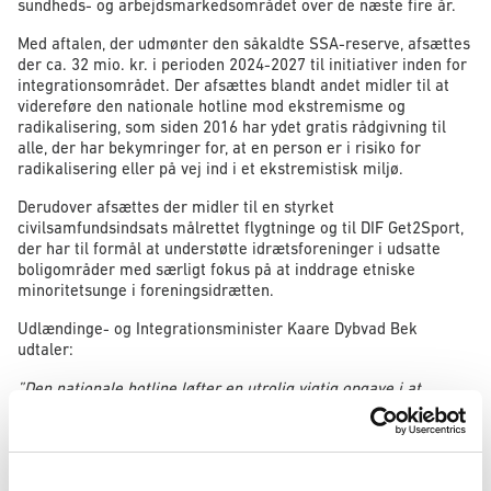
sundheds- og arbejdsmarkedsområdet over de næste fire år.
Med aftalen, der udmønter den såkaldte SSA-reserve, afsættes
der ca. 32 mio. kr. i perioden 2024-2027 til initiativer inden for
integrationsområdet. Der afsættes blandt andet midler til at
videreføre den nationale hotline mod ekstremisme og
radikalisering, som siden 2016 har ydet gratis rådgivning til
alle, der har bekymringer for, at en person er i risiko for
radikalisering eller på vej ind i et ekstremistisk miljø.
Derudover afsættes der midler til en styrket
civilsamfundsindsats målrettet flygtninge og til DIF Get2Sport,
der har til formål at understøtte idrætsforeninger i udsatte
boligområder med særligt fokus på at inddrage etniske
minoritetsunge i foreningsidrætten.
Udlændinge- og Integrationsminister Kaare Dybvad Bek
udtaler:
”Den nationale hotline løfter en utrolig vigtig opgave i at
forebygge ekstremisme og radikalisering. Det er en udfordring,
som regeringen tager meget alvorligt, og jeg er derfor glad for,
at hotlinen kan fortsætte sit arbejde.
Jeg er også godt tilfreds med, at aftalen gør det muligt at