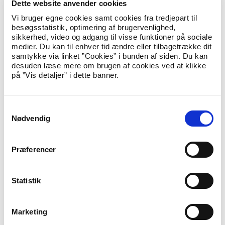
Dette website anvender cookies
understøtte både Get2Sport og andre civilsamfundsindsatser.
Vi bruger egne cookies samt cookies fra tredjepart til
Jeg tror på, at flere flygtninge og indvandreres deltagelse i
besøgsstatistik, optimering af brugervenlighed,
positive og sunde fællesskaber gennem bl.a. det lokale
sikkerhed, video og adgang til visse funktioner på sociale
foreningsliv kan bidrage til en bedre integration.”
medier. Du kan til enhver tid ændre eller tilbagetrække dit
Med i aftalen er Socialistisk Folkeparti, Liberal Alliance,
samtykke via linket ”Cookies” i bunden af siden. Du kan
Danmarksdemokraterne, Det Konservative Folkeparti,
desuden læse mere om brugen af cookies ved at klikke
Enhedslisten, Radikale Venstre, Dansk Folkeparti, Alternativet
på ”Vis detaljer” i dette banner.
og Nye Borgerlige.
Læs mere om den politiske aftale
her
.
S
Nødvendig
a
m
t
Præferencer
y
Abonnér på nyheder
k
k
Statistik
Hvis du abonnerer på ministeriets nyheder, får du dem
direkte i din indbakke, så snart de er udgivet.
e
v
E-Mail
*
Marketing
a