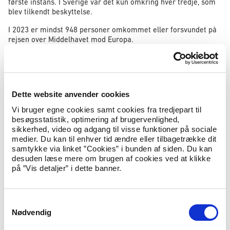
første instans. I Sverige var det kun omkring hver tredje, som
blev tilkendt beskyttelse.
I 2023 er mindst 948 personer omkommet eller forsvundet på
rejsen over Middelhavet mod Europa.
Tal fra Udlændingestyrelsen viser, at asyltilstrømningen til
Danmark fortsat er lav. I løbet af årets første to måneder
modtog Danmark omkring 470 asylansøgere. Samme periode
sidste år – 2022 – var tallet omkring 330 asylansøgere.
Dette website anvender cookies
Udlændinge- og integrationsminister Kaare Dybvad Bek
Vi bruger egne cookies samt cookies fra tredjepart til
udtaler:
besøgsstatistik, optimering af brugervenlighed,
sikkerhed, video og adgang til visse funktioner på sociale
”Ministeriet og jeg følger udviklingen rundt i Europa tæt.
medier. Du kan til enhver tid ændre eller tilbagetrække dit
Tallene er bekymrende. Vi oplever, at presset på Europa er på
samtykke via linket ”Cookies” i bunden af siden. Du kan
sit højeste siden migrationskrisen i 2015-2016.
desuden læse mere om brugen af cookies ved at klikke
på ”Vis detaljer” i dette banner.
Jeg møder mange ministerkollegaer fra europæiske lande, der
fortæller om, hvordan deres lande lige nu bliver presset af en
meget høj tilstrømning.
S
Udviklingen understreger for mig, at Europa har behov for et
Nødvendig
a
nyt asylsystem.
m