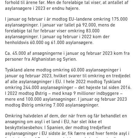
forhold til årene før. Men de foreløbige tal viser, at antallet af
asylansøgere i 2023 er endnu højere.
I januar og februar i år modtog EU-landene omkring 175.000
asylansøgninger. I januar var tallet på 92.000, mens de
foreløbige tal for februar viser omkring 83.000
asylansøgninger. I januar og februar i 2022 kom der
henholdsvis 60.000 og 61.000 asylansøgere.
Ca. 45.000 af ansøgningerne i januar og februar 2023 kom fra
personer fra Afghanistan og Syrien.
Tyskland alene modtog omkring 60.000 asylansøgninger i
januar og februar 2023, hvilket svarer til omkring en tredjedel
af alle asylansøgninger i EU. I hele 2022 modtog Tyskland
omkring 244.000 asylansøgninger – det højeste tal siden 2016.
I 2022 modtog Østrig – med knap 9 millioner indbyggere –
mere end 100.000 asylansøgninger. I januar og februar 2023
modtog Østrig omkring 7.000 asylansøgninger.
Omkring halvdelen af dem, der når frem og får behandlet en
ansøgning om asyl i et land i EU, har slet ikke et
beskyttelsesbehov. I Spanien, der modtog tredjeflest
asylansøgninger i EU sidste år, fik færre end hver femte asyl i