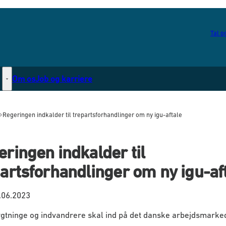
Tal og
Om os
Job og karriere
Statsborgerskab - Flere links
Regeringen indkalder til trepartsforhandlinger om ny igu-aftale
ringen indkalder til
artsforhandlinger om ny igu-af
.06.2023
ygtninge og indvandrere skal ind på det danske arbejdsmarke