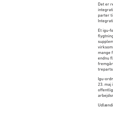
Det er 
integra
parter t
Integrat
Et igu-f
flygtnin
suppleme
virksomh
mange f
endnu fl
fremgår 
treparts
Igu-ord
23. maj
offentli
arbejds
Udlændi