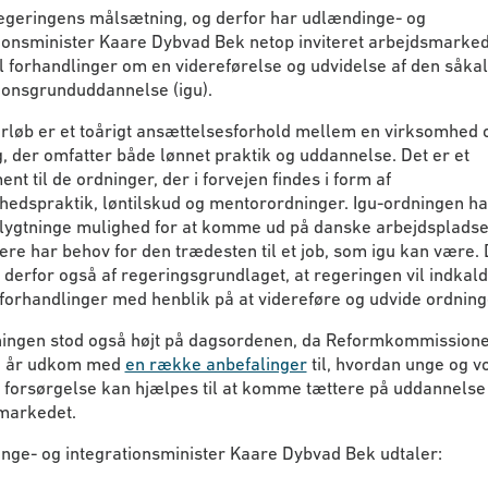
regeringens målsætning, og derfor har udlændinge- og
tionsminister Kaare Dybvad Bek netop inviteret arbejdsmarke
il forhandlinger om en videreførelse og udvidelse af den såka
ionsgrunduddannelse (igu).
orløb er et toårigt ansættelsesforhold mellem en virksomhed 
g, der omfatter både lønnet praktik og uddannelse. Det er et
nt til de ordninger, der i forvejen findes i form af
edspraktik, løntilskud og mentorordninger. Igu-ordningen ha
lygtninge mulighed for at komme ud på danske arbejdspladse
ere har behov for den trædesten til et job, som igu kan være. 
derfor også af regeringsgrundlaget, at regeringen vil indkalde
forhandlinger med henblik på at videreføre og udvide ordning
ningen stod også højt på dagsordenen, da Reformkommission
 i år udkom med
en række anbefalinger
til, hvordan unge og v
g forsørgelse kan hjælpes til at komme tættere på uddannelse 
markedet.
nge- og integrationsminister Kaare Dybvad Bek udtaler: