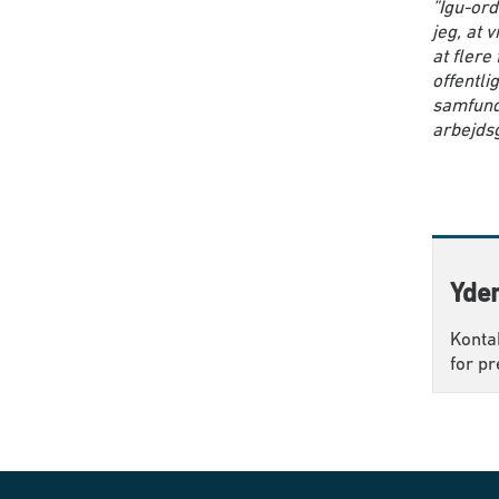
”Igu-ord
jeg, at 
at flere
offentli
samfund
arbejdsg
Yder
Konta
for pr