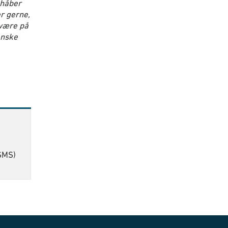
r håber
er gerne,
 være på
anske
 SMS)