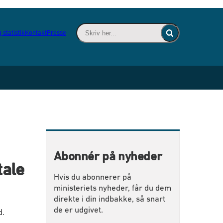
Skriv her... - Indsæt søgeord for at søge 
 statistik
Kontakt
Presse
Fold søgefelt ind
Abonnér på nyheder
tale
Hvis du abonnerer på
ministeriets nyheder, får du dem
direkte i din indbakke, så snart
de er udgivet.
d.