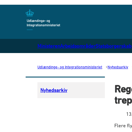
Gå til forsiden
Ministeren
Arbejdsområder
Statsborgerskab
Udlændinge- og Integrationsministeriet
Nyhedsarkiv
Rege
Nyhedsarkiv
trep
13
Flere fl