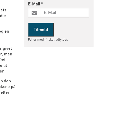
E-Mail
*
dets
ldte
Tilmeld
og en
Felter med (*) skal udfyldes
r givet
r, men
Det
 til
en.
en den
oksne på
eller