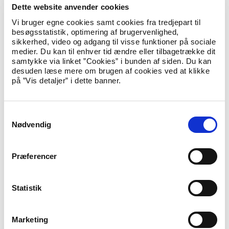
viser, at vi ikke har kontrol med tilstrømningen. Det er
Dette website anvender cookies
uholdbart.
Vi bruger egne cookies samt cookies fra tredjepart til
besøgsstatistik, optimering af brugervenlighed,
Samtidig er asylsystemet i dag dybt inhumant og fører til
sikkerhed, video og adgang til visse funktioner på sociale
tusindevis af druknede i Middelhavet, mens kyniske
medier. Du kan til enhver tid ændre eller tilbagetrække dit
menneskesmuglere tjener styrtende. Der er behov for et nyt
samtykke via linket ”Cookies” i bunden af siden. Du kan
system, hvor vi sikrer, at flygtninge kommer til Europa på
desuden læse mere om brugen af cookies ved at klikke
kontrolleret vis som eksempelvis kvoteflygtninge. Så kan vi
på ”Vis detaljer” i dette banner.
hjælpe flere flygtninge bedre og samtidig selv få større kontrol
med, hvor mange mennesker der kommer til Europa og
Danmark. Den ambition arbejder den danske regering hårdt på
at realisere, og det er mit vigtigste mål som minister.”
S
Nødvendig
a
Se opgørelsen (nyt vindue åbner)
m
t
Præferencer
y
Abonnér på nyheder
k
k
Statistik
Hvis du abonnerer på ministeriets nyheder, får du dem
e
direkte i din indbakke, så snart de er udgivet.
v
Marketing
E-Mail
*
a