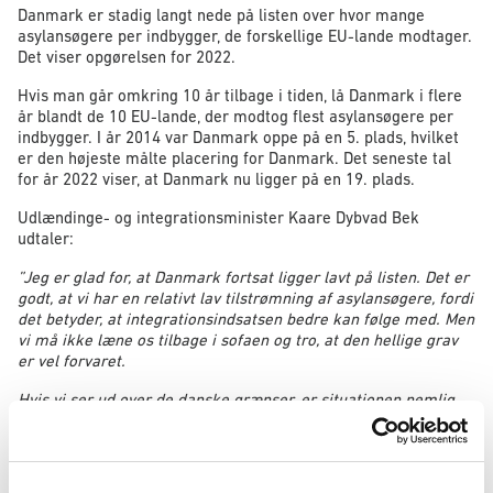
Danmark er stadig langt nede på listen over hvor mange
asylansøgere per indbygger, de forskellige EU-lande modtager.
Det viser opgørelsen for 2022.
Hvis man går omkring 10 år tilbage i tiden, lå Danmark i flere
år blandt de 10 EU-lande, der modtog flest asylansøgere per
indbygger. I år 2014 var Danmark oppe på en 5. plads, hvilket
er den højeste målte placering for Danmark. Det seneste tal
for år 2022 viser, at Danmark nu ligger på en 19. plads.
Udlændinge- og integrationsminister Kaare Dybvad Bek
udtaler:
”Jeg er glad for, at Danmark fortsat ligger lavt på listen. Det er
godt, at vi har en relativt lav tilstrømning af asylansøgere, fordi
det betyder, at integrationsindsatsen bedre kan følge med. Men
vi må ikke læne os tilbage i sofaen og tro, at den hellige grav
er vel forvaret.
Hvis vi ser ud over de danske grænser, er situationen nemlig
en helt anden. Sidste år søgte mere end 950.000 om asyl i EU.
Det er det højeste tal siden migrationskrisen i 2015-16. Østrig
– et land med knap 9 millioner indbyggere – modtog mere end
100.000 asylansøgninger sidste år. Det er helt vilde tal, som