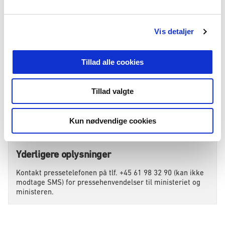
l
g
Vis detaljer
Tilmeld
Felter med (*) skal udfyldes
Tillad alle cookies
Tillad valgte
Kun nødvendige cookies
Yderligere oplysninger
Kontakt pressetelefonen på tlf. +45 61 98 32 90 (kan ikke
modtage SMS) for pressehenvendelser til ministeriet og
ministeren.