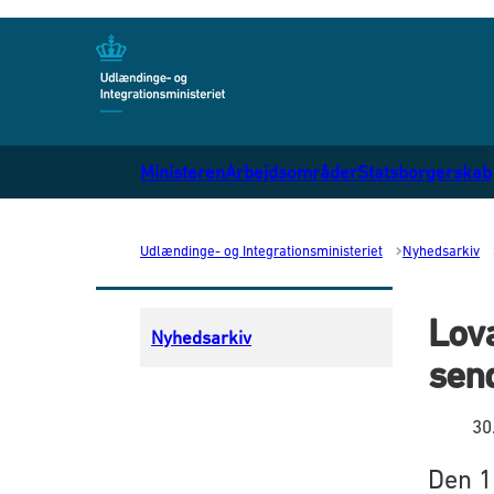
Gå til forsiden
Ministeren
Arbejdsområder
Statsborgerskab
Udlændinge- og Integrationsministeriet
Nyhedsarkiv
Lov
Nyhedsarkiv
sen
30
Den 1