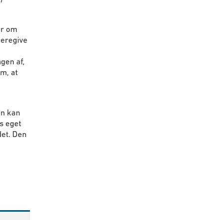
er om
deregive
gen af,
m, at
en kan
s eget
det. Den