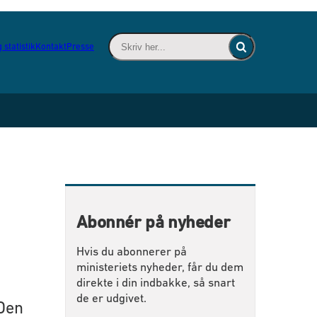
Skriv her... - Indsæt søgeord for at søge 
 statistik
Kontakt
Presse
Fold søgefelt ind
Abonnér på nyheder
Hvis du abonnerer på
ministeriets nyheder, får du dem
direkte i din indbakke, så snart
de er udgivet.
 Den