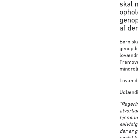
skal 
ophol
genop
af de
Børn ska
genopdr
lovændri
Fremove
mindreår
Lovændri
Udlændi
”Regeri
alvorlig
hjemland
selvfølg
der er g
social k