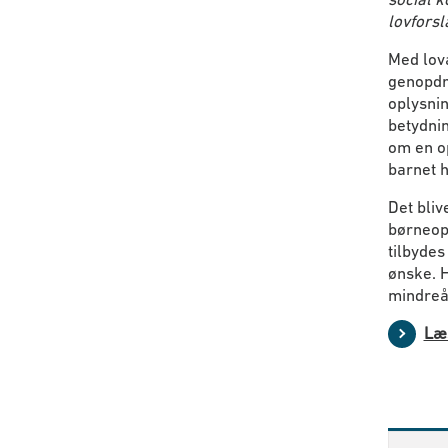
lovforsl
Med lov
genopdr
oplysni
betydnin
om en op
barnet 
Det bli
børneop
tilbydes
ønske. H
mindreår
Læs