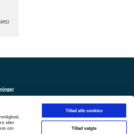
 SMS)
sninger
ta
Tillad alle cookies
venlighed,
re eller
 (WAS)
Tillad valgte
mere om