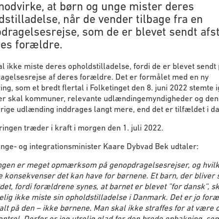
modvirke, at børn og unge mister deres
dstilladelse, når de vender tilbage fra en
dragelsesrejse, som de er blevet sendt afs
res forældre.
l ikke miste deres opholdstilladelse, fordi de er blevet sendt
agelsesrejse af deres forældre. Det er formålet med en ny
ng, som et bredt flertal i Folketinget den 8. juni 2022 stemte
r skal kommuner, relevante udlændingemyndigheder og den
ige udlænding inddrages langt mere, end det er tilfældet i da
ngen træder i kraft i morgen den 1. juli 2022.
nge- og integrationsminister Kaare Dybvad Bek udtaler:
ngen er meget opmærksom på genopdragelsesrejser, og hvil
e konsekvenser det kan have for børnene. Et barn, der bliver s
et, fordi forældrene synes, at barnet er blevet ”for dansk”, s
elig ikke miste sin opholdstilladelse i Danmark. Det er jo for
alt på den – ikke børnene. Man skal ikke straffes for at være o
ontrol. Derfor er jeg utrolig glad for den brede opbakning, so