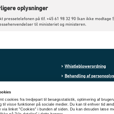
ligere oplysninger
kt pressetelefonen på tlf. +45 61 98 32 90 (kan ikke modtage
essehenvendelser til ministeriet og ministeren.
Whistleblowerordning
Behandling af personoply
Processing of personal da
ookies
Cookies
 cookies fra tredjepart til besøgsstatistik, optimering af bruger
til visse funktioner på sociale medier. Du kan til enhver tid ænd
Tilgængelighedserklæring
e via linket ”Cookies” i bunden af siden. Du kan desuden læse 
ikke på ”Vis detaljer” i dette banner.