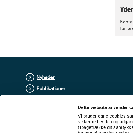
Yder
Konta
for pr
Nyheder
Publikationer
Love og regler
Dette website anvender c
Lovforslag og bekendtgørelser i høring
Vi bruger egne cookies samt
sikkerhed, video og adgang 
tilbagetrække dit samtykk
brugen af cookies ved at kl