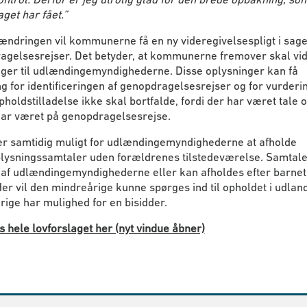
aget har fået.”
ændringen vil kommunerne få en ny videregivelsespligt i sag
agelsesrejser. Det betyder, at kommunerne fremover skal vi
nger til udlændingemyndighederne. Disse oplysninger kan få
g for identificeringen af genopdragelsesrejser og for vurderin
holdstilladelse ikke skal bortfalde, fordi der har været tale o
har været på genopdragelsesrejse.
ver samtidig muligt for udlændingemyndighederne at afholde
lysningssamtaler uden forældrenes tilstedeværelse. Samtal
 af udlændingemyndighederne eller kan afholdes efter barnet
er vil den mindreårige kunne spørges ind til opholdet i udlan
ige har mulighed for en bisidder.
 hele lovforslaget her (nyt vindue åbner)