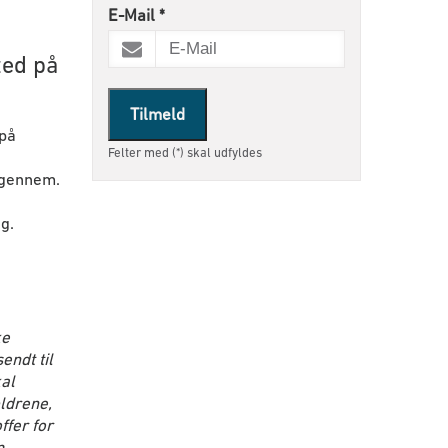
E-Mail
*
ted på
Tilmeld
 på
Felter med (*) skal udfyldes
 igennem.
g.
ke
endt til
kal
ældrene,
ffer for
m