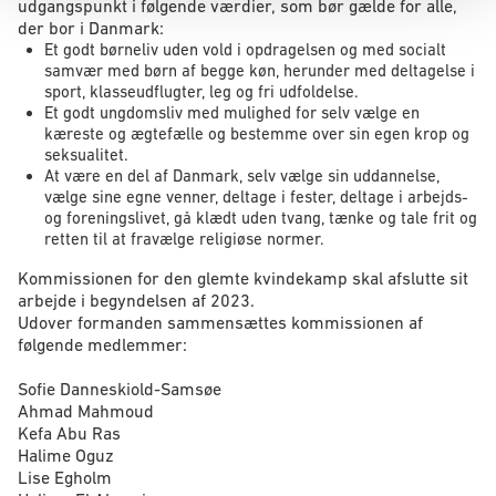
udgangspunkt i følgende værdier, som bør gælde for alle,
der bor i Danmark:
Et godt børneliv uden vold i opdragelsen og med socialt
samvær med børn af begge køn, herunder med deltagelse i
sport, klasseudflugter, leg og fri udfoldelse.
Et godt ungdomsliv med mulighed for selv vælge en
kæreste og ægtefælle og bestemme over sin egen krop og
seksualitet.
At være en del af Danmark, selv vælge sin uddannelse,
vælge sine egne venner, deltage i fester, deltage i arbejds-
og foreningslivet, gå klædt uden tvang, tænke og tale frit og
retten til at fravælge religiøse normer.
Kommissionen for den glemte kvindekamp skal afslutte sit
arbejde i begyndelsen af 2023.
Udover formanden sammensættes kommissionen af
følgende medlemmer:
Sofie Danneskiold-Samsøe
Ahmad Mahmoud
Kefa Abu Ras
Halime Oguz
Lise Egholm