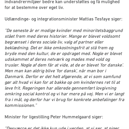
indvandrermiljøer bedre kan understøttes og få mulighed
for at bestemme over eget liv.
Udlændinge- og integrationsminister Mattias Tesfaye siger:
”De seneste år er modige kvinder med minoritetsbaggrund
stået frem med deres historier. Mange er blevet voldsomt
begrænset i deres sociale liv, valg af partner eller
beklædning. Det er ikke omkostningsfrit at stå frem og
bryde med den kultur, de er opdraget med. Nogle er blevet
udskammet af deres netværk og mødes med vold og
trusler. Nogle af dem får at vide, at de er blevet ’for danske’.
Men man kan aldrig blive ’for dansk’, når man bor i
Danmark. Derfor er det helt afgørende, at vi som samfund
gør alt hvad vi kan for at bakke op om kvindernes ret til at
leve frit. Regeringen har allerede gennemført lovgivning
omkring social kontrol og vi har mere på vej. Men vi er langt
fra i mål, og derfor har vi brug for konkrete anbefalinger fra
kommissionen.”
Minister for ligestilling Peter Hummelgaard siger:
”Desværre er det ikke kun ude i verden, at vi ser, at piger