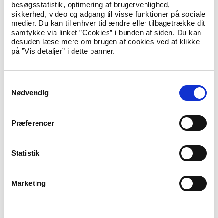
besøgsstatistik, optimering af brugervenlighed,
udsendes samtidig med landstallet.
sikkerhed, video og adgang til visse funktioner på sociale
medier. Du kan til enhver tid ændre eller tilbagetrække dit
I hver region har kommunerne herefter mulighed for at indgå
samtykke via linket ”Cookies” i bunden af siden. Du kan
aftaler om, hvordan de pågældende flygtninge skal fordeles
desuden læse mere om brugen af cookies ved at klikke
blandt kommunerne. Aftalerne skal meddeles
på ”Vis detaljer” i dette banner.
Udlændingestyrelsen inden den 10. september, hvorefter
styrelsen fastsætter de endelige kommunekvoter for det
kommende år.
S
Nødvendig
a
m
Abonnér på nyheder
t
Præferencer
y
Hvis du abonnerer på ministeriets nyheder, får du dem
direkte i din indbakke, så snart de er udgivet.
k
k
Statistik
E-Mail
*
e
v
Marketing
a
l
Tilmeld
g