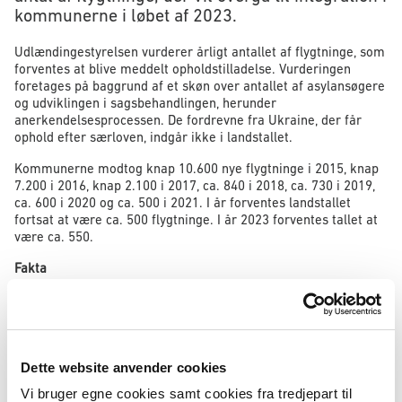
kommunerne i løbet af 2023.
Udlændingestyrelsen vurderer årligt antallet af flygtninge, som
forventes at blive meddelt opholdstilladelse. Vurderingen
foretages på baggrund af et skøn over antallet af asylansøgere
og udviklingen i sagsbehandlingen, herunder
anerkendelsesprocessen. De fordrevne fra Ukraine, der får
ophold efter særloven, indgår ikke i landstallet.
Kommunerne modtog knap 10.600 nye flygtninge i 2015, knap
7.200 i 2016, knap 2.100 i 2017, ca. 840 i 2018, ca. 730 i 2019,
ca. 600 i 2020 og ca. 500 i 2021. I år forventes landstallet
fortsat at være ca. 500 flygtninge. I år 2023 forventes tallet at
være ca. 550.
Fakta
Udlændingestyrelsen skal hvert år senest den 1. maj udmelde
et landstal, som er styrelsens skøn over det antal flygtninge,
der skal boligplaceres i kommunerne det kommende år.
Udlændingestyrelsen skal samtidig fastsætte det antal
Dette website anvender cookies
flygtninge, som forventes boligplaceret inden for de enkelte
Vi bruger egne cookies samt cookies fra tredjepart til
regioner i det kommende kalenderår. Regionskvoterne