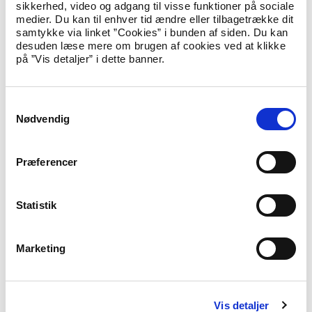
sikkerhed, video og adgang til visse funktioner på sociale
hele ministeriets område.”
medier. Du kan til enhver tid ændre eller tilbagetrække dit
samtykke via linket ”Cookies” i bunden af siden. Du kan
desuden læse mere om brugen af cookies ved at klikke
Pernille Breinholdt Mikkelsen afløser tidligere
på ”Vis detaljer” i dette banner.
departementschef Christian Hesthaven, der har forladt
stillingen for at blive kommunaldirektør i Rebild Kommune.
S
Nødvendig
a
Abonnér på nyheder
m
t
Hvis du abonnerer på ministeriets nyheder, får du dem
Præferencer
y
direkte i din indbakke, så snart de er udgivet.
k
E-Mail
*
k
Statistik
e
v
Marketing
a
Tilmeld
l
g
Felter med (*) skal udfyldes
Vis detaljer