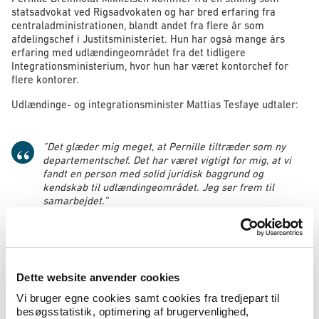
statsadvokat ved Rigsadvokaten og har bred erfaring fra
centraladministrationen, blandt andet fra flere år som
afdelingschef i Justitsministeriet. Hun har også mange års
erfaring med udlændingeområdet fra det tidligere
Integrationsministerium, hvor hun har været kontorchef for
flere kontorer.
Udlændinge- og integrationsminister Mattias Tesfaye udtaler:
”Det glæder mig meget, at Pernille tiltræder som ny
departementschef. Det har været vigtigt for mig, at vi
fandt en person med solid juridisk baggrund og
kendskab til udlændingeområdet. Jeg ser frem til
samarbejdet.”
Tiltrædende departementschef Pernille Breinholdt Mikkelsen
udtaler:
Dette website anvender cookies
Vi bruger egne cookies samt cookies fra tredjepart til
“Jeg glæder mig til at tage fat på de mange vigtige
besøgsstatistik, optimering af brugervenlighed,
opgaver sammen med alle de dygtige medarbejdere på