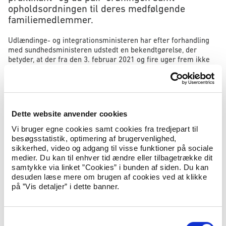
opholdsordningen til deres medfølgende
familiemedlemmer.
Udlændinge- og integrationsministeren har efter forhandling
med sundhedsministeren udstedt en bekendtgørelse, der
betyder, at der fra den 3. februar 2021 og fire uger frem ikke
vil blive givet opholdstilladelse til visse typer ophold i Danmark,
medmindre ansøgeren allerede har lovligt ophold på baggrund
af en opholdstilladelse og befinder sig her i landet. Dette
gælder studieophold, praktikant- og volontørophold og au pair-
ophold. Der vil heller ikke blive udstedt opholdstilladelser til
Dette website anvender cookies
medfølgende familie til disse grupper.
Vi bruger egne cookies samt cookies fra tredjepart til
Det er vurderingen, at dette midlertidige tiltag er påkrævet for
besøgsstatistik, optimering af brugervenlighed,
at begrænse introduktionen af nye kendte og endnu ukendte
sikkerhed, video og adgang til visse funktioner på sociale
virusvarianter, da disse udgør en betydelig risiko for, at smitten
medier. Du kan til enhver tid ændre eller tilbagetrække dit
kan stige eksponentielt i de kommende måneder.
samtykke via linket ”Cookies” i bunden af siden. Du kan
Bekendtgørelsen skal desuden ses i sammenhæng med de
desuden læse mere om brugen af cookies ved at klikke
skærpede rejserestriktioner, som blev indført den 9. januar
på ”Vis detaljer” i dette banner.
2021.
Udlændinge- og integrationsminister Mattias Tesfaye udtaler:
S