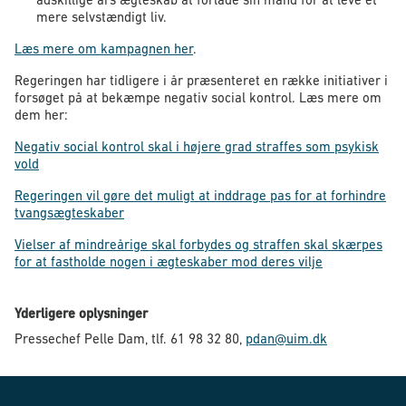
mere selvstændigt liv.
Læs mere om kampagnen her
.
Regeringen har tidligere i år præsenteret en række initiativer i
forsøget på at bekæmpe negativ social kontrol. Læs mere om
dem her:
Negativ social kontrol skal i højere grad straffes som psykisk
vold
Regeringen vil gøre det muligt at inddrage pas for at forhindre
tvangsægteskaber
Vielser af mindreårige skal forbydes og straffen skal skærpes
for at fastholde nogen i ægteskaber mod deres vilje
Yderligere oplysninger
Pressechef Pelle Dam, tlf. 61 98 32 80,
pdan@uim.dk