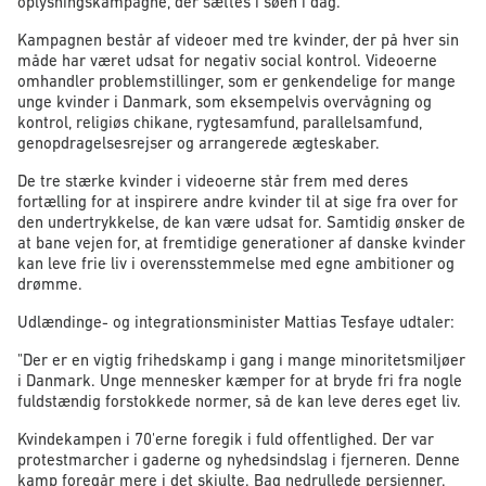
oplysningskampagne, der sættes i søen i dag.
Kampagnen består af videoer med tre kvinder, der på hver sin
måde har været udsat for negativ social kontrol. Videoerne
omhandler problemstillinger, som er genkendelige for mange
unge kvinder i Danmark, som eksempelvis overvågning og
kontrol, religiøs chikane, rygtesamfund, parallelsamfund,
genopdragelsesrejser og arrangerede ægteskaber.
De tre stærke kvinder i videoerne står frem med deres
fortælling for at inspirere andre kvinder til at sige fra over for
den undertrykkelse, de kan være udsat for. Samtidig ønsker de
at bane vejen for, at fremtidige generationer af danske kvinder
kan leve frie liv i overensstemmelse med egne ambitioner og
drømme.
Udlændinge- og integrationsminister Mattias Tesfaye udtaler:
"Der er en vigtig frihedskamp i gang i mange minoritetsmiljøer
i Danmark. Unge mennesker kæmper for at bryde fri fra nogle
fuldstændig forstokkede normer, så de kan leve deres eget liv.
Kvindekampen i 70'erne foregik i fuld offentlighed. Der var
protestmarcher i gaderne og nyhedsindslag i fjerneren. Denne
kamp foregår mere i det skjulte. Bag nedrullede persienner.