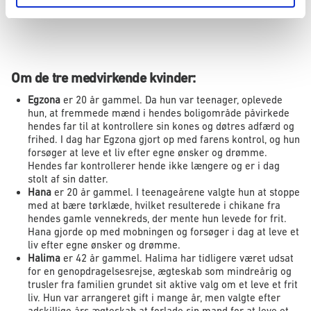
Om de tre medvirkende kvinder:
Egzona
er 20 år gammel. Da hun var teenager, oplevede
hun, at fremmede mænd i hendes boligområde påvirkede
hendes far til at kontrollere sin kones og døtres adfærd og
frihed. I dag har Egzona gjort op med farens kontrol, og hun
forsøger at leve et liv efter egne ønsker og drømme.
Hendes far kontrollerer hende ikke længere og er i dag
stolt af sin datter.
Hana
er 20 år gammel. I teenageårene valgte hun at stoppe
med at bære tørklæde, hvilket resulterede i chikane fra
hendes gamle vennekreds, der mente hun levede for frit.
Hana gjorde op med mobningen og forsøger i dag at leve et
liv efter egne ønsker og drømme.
Halima
er 42 år gammel. Halima har tidligere været udsat
for en genopdragelsesrejse, ægteskab som mindreårig og
trusler fra familien grundet sit aktive valg om et leve et frit
liv. Hun var arrangeret gift i mange år, men valgte efter
adskillige års ægteskab at forlade sin mand for at leve et