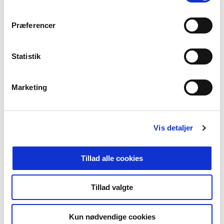
m
t
Præferencer
y
k
k
Statistik
e
v
Marketing
a
l
g
Vis detaljer
Tillad alle cookies
Tillad valgte
Kun nødvendige cookies