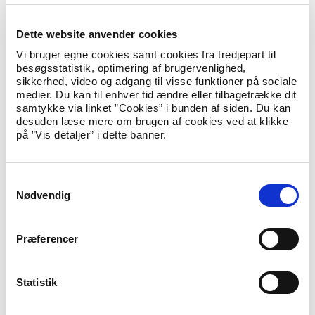
påbegynde deres flytning 1. april.
Dette website anvender cookies
Beslutningen sker efter dialog med sundhedsmyndighederne.
Vi bruger egne cookies samt cookies fra tredjepart til
Udlændinge- og integrationsminister Mattias Tesfaye udtaler:
besøgsstatistik, optimering af brugervenlighed,
sikkerhed, video og adgang til visse funktioner på sociale
medier. Du kan til enhver tid ændre eller tilbagetrække dit
“Regeringen vil gøre alt, hvad der står i vores magt for
samtykke via linket ”Cookies” i bunden af siden. Du kan
at begrænse smittespredningen. Flytning nu og her af en
desuden læse mere om brugen af cookies ved at klikke
større gruppe personer i asylcentersystemet vil ikke
på ”Vis detaljer” i dette banner.
kunne ske uden at øge risikoen for spredning af
coronavirus. Derfor er en udskydelse det eneste rigtige
at gøre i den nuværende situation.”
S
Nødvendig
a
m
Beboerne på centrene er orienteret.
t
Præferencer
Udlændingestyrelsen forventer for nuværende at kunne
y
gennemføre familiernes flytning inden udgangen af juli 2020.
k
k
Statistik
Yderligere oplysninger:
e