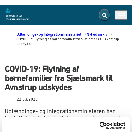
Fold søgefelt ud
Menu
Gå til forsiden
Udlændinge- og Integrationsministeriet
Nyhedsarkiv
COVID-19: Flytning af børnefamilier fra Sjælsmark til Avnstrup
udskydes
COVID-19: Flytning af
børnefamilier fra Sjælsmark til
Avnstrup udskydes
22.03.2020
Udlændinge- og integrationsministeren har
besluttet, at de første flytninger af børnefamilier
fra Sjælsmark til Avnstrup bliver udskudt.
Familierne vil således ikke som ellers planlagt