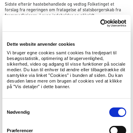
Sidste efterår hastebehandlede og vedtog Folketinget et
forslag fra regeringen om fratagelse af statsborgerskab fra
fremmedkrigere. Loven indeholder en såkaldt
solnedgangsklausul, som betyder, at muligheden for
administrativ fratagelse af statsborgerskab ophører i
sommeren 2021, medmindre solnedgangsklausulen ophæves
og ordningen gøres permanent.
Dette website anvender cookies
Regeringen ønsker nu at ophæve solnedgangsklausulen, så
Vi bruger egne cookies samt cookies fra tredjepart til
loven fortsat kan være med til at forhindre, at fremmedkrigere
besøgsstatistik, optimering af brugervenlighed,
med dobbelt statsborgerskab kommer til Danmark.
sikkerhed, video og adgang til visse funktioner på sociale
medier. Du kan til enhver tid ændre eller tilbagetrække dit
Fungerende udlændinge- og integrationsminister Kaare Dybvad
samtykke via linket ”Cookies” i bunden af siden. Du kan
udtaler:
desuden læse mere om brugen af cookies ved at klikke
på ”Vis detaljer” i dette banner.
”Regeringen vil gå langt for at undgå, at
fremmedkrigere vender tilbage. Vi taler om mænd og
kvinder, der har begået eller støttet uhyrlige
S
forbrydelser, og som har forrådt det danske samfund.
Nødvendig
a
Derfor skal loven naturligvis gøres permanent, og jeg
m
håber på bred opbakning i Folketinget.”
t
Præferencer