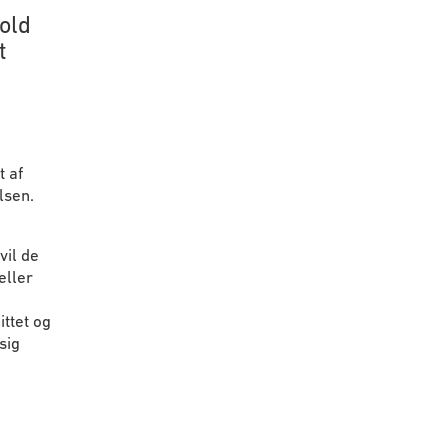
old
t
t af
lsen.
il de
eller
ttet og
sig