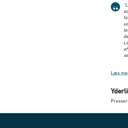
“L
so
fa
ud
te
de
Li
af
se
Læs mer
Yderl
Presserå