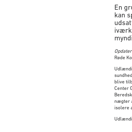
En gr
kan s
udsat
iværk
myndi
Opdater
Røde Kor
Udlændin
sundhed
blive ti
Center G
Beredska
nægter a
isolere
Udlændin