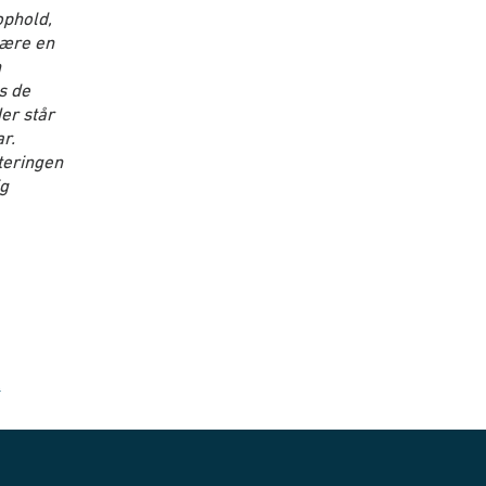
ophold,
være en
n
s de
Her står
r.
teringen
ig
k