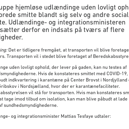
uppe hjemløse udlændinge uden lovligt oph
prede smitte blandt sig selv og andre social
te. Udlændinge- og integrationsministeren
sætter derfor en indsats på tværs af flere
gheder.
ing:
Det er tidligere fremgået, at transporten vil blive foretage
s. Transporten vil i stedet blive foretaget af Beredskabsstyre
ge uden lovligt ophold, der lever på gaden, kan nu testes af
smyndighederne. Hvis de konstateres smittet med COVID-19, v
lbudt indkvartering i karantæne på Center Brovst i Nordjylland 
ribskov i Nordsjælland, hvor der er karantænefaciliteter.
bsstyrelsen vil stå for transporten. Hvis man konstateres smi
t tage imod tilbud om isolation, kan man blive påbudt at lade 
 af sundhedsmyndighederne.
ge- og integrationsminister Mattias Tesfaye udtaler: