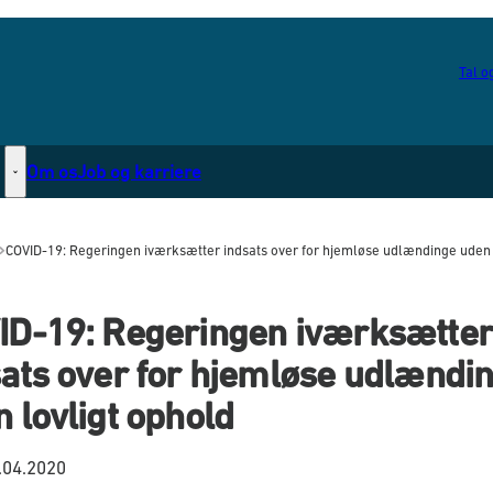
Tal og
Om os
Job og karriere
Statsborgerskab - Flere links
COVID-19: Regeringen iværksætter indsats over for hjemløse udlændinge uden 
ID-19: Regeringen iværksætter
ats over for hjemløse udlændi
 lovligt ophold
.04.2020