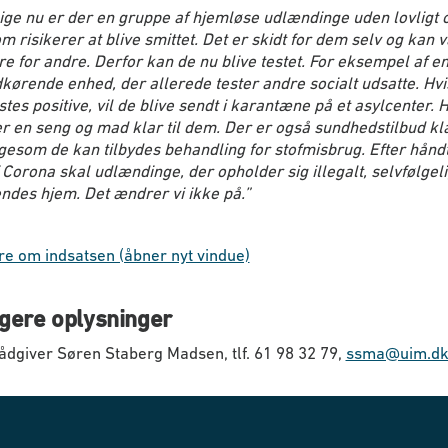
ige nu er der en gruppe af hjemløse udlændinge uden lovligt 
m risikerer at blive smittet. Det er skidt for dem selv og kan 
re for andre. Derfor kan de nu blive testet. For eksempel af e
kørende enhed, der allerede tester andre socialt udsatte. Hvi
stes positive, vil de blive sendt i karantæne på et asylcenter. 
r en seng og mad klar til dem. Der er også sundhedstilbud kla
gesom de kan tilbydes behandling for stofmisbrug. Efter hånd
 Corona skal udlændinge, der opholder sig illegalt, selvfølgel
ndes hjem. Det ændrer vi ikke på.”
e om indsatsen (åbner nyt vindue)
igere oplysninger
dgiver Søren Staberg Madsen, tlf. 61 98 32 79,
ssma@uim.d