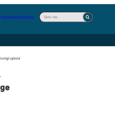
Skriv her... - Indsæt søgeord for at søge 
 statistik
Kontakt
Presse
Fold søgefelt ind
lovligt ophold
nge