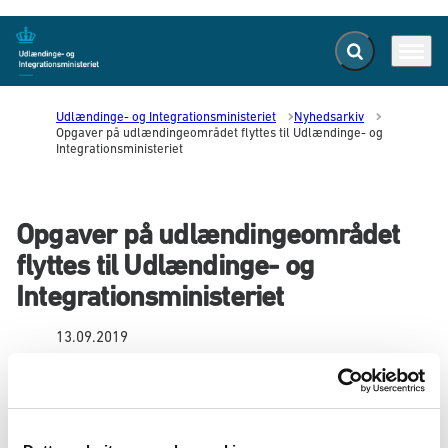
Fold søgefelt ud
Menu
Gå til forsiden
Udlændinge- og Integrationsministeriet
Nyhedsarkiv
Opgaver på udlændingeområdet flyttes til Udlændinge- og
Integrationsministeriet
Opgaver på udlændingeområdet
flyttes til Udlændinge- og
Integrationsministeriet
13.09.2019
En række opgaver på udlændingeområdet, som
hidtil har været underlagt Justitsministeriet,
samles nu under Udlændinge- og
Integrationsministeriet.