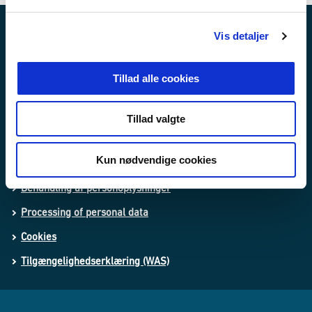
l
g
Vis detaljer
Nyheder
Publikationer
Tillad alle cookies
Love og regler
Lovforslag og bekendtgørelser i høring
Tillad valgte
Kun nødvendige cookies
Whistleblowerordning
Behandling af personoplysninger
Processing of personal data
Cookies
Tilgængelighedserklæring (WAS)