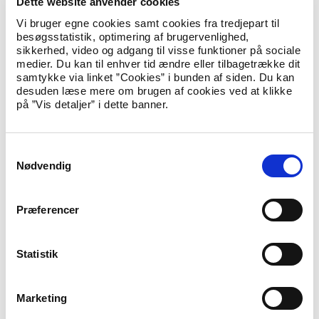
Dette website anvender cookies
Vi bruger egne cookies samt cookies fra tredjepart til
Det drejer sig om visse arbejdsopgaver på asylområdet og om
besøgsstatistik, optimering af brugervenlighed,
opgaverne forbundet med udsendelse og frivillig hjemrejse.
sikkerhed, video og adgang til visse funktioner på sociale
Det vil fortsat være politiets opgave at gennemføre
medier. Du kan til enhver tid ændre eller tilbagetrække dit
tvangsmæssige udsendelser og dermed Justitsministeriets
samtykke via linket ”Cookies” i bunden af siden. Du kan
ansvarsområde.
desuden læse mere om brugen af cookies ved at klikke
på ”Vis detaljer” i dette banner.
Udlændinge- og integrationsminister Mattias Tesfaye udtaler:
”Det giver god mening, at vi samler ressourcerne og
S
fagkundskaben på udlændingeområdet under ét
Nødvendig
a
ministerium. På den måde samler vi viden og kræfter
m
inden for, hvordan vi styrker arbejdet med eksempelvis
frivillige hjemrejser”.
t
Præferencer
y
k
Ansvaret for at forlænge den midlertidige grænsekontrol på de
k
Statistik
indre grænser flyttes samtidig fra Udlændinge- og
Integrationsministeriet til Justitsministeriet.
e
v
Aftalen træder i kraft fra mandag den 16. september 2019.
Marketing
a