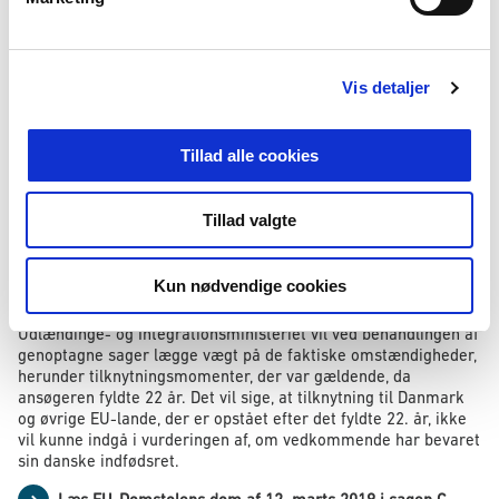
Integrationsministeriet om fortabelse af statsborgerskab efter
a
indfødsretslovens § 8, hvorved de også mistede deres
l
unionsborgerskab, vil kunne anmode Udlændinge- og
g
Integrationsministeriet om at genoptage deres ansøgning,
forudsat at fortabelsen havde virkninger i forhold til EU-retten.
Vis detaljer
Sidstnævnte vil i almindelighed være tilfældet, hvis den
pågældende har haft familie- eller beskæftigelsesmæssig
tilknytning til en anden EU-medlemsstat end Danmark inden
Tillad alle cookies
det fyldte 22. år.
Tilsvarende gælder for de personer, der har fortabt deres
Tillad valgte
danske statsborgerskab og samtidig unionsborgerskabet som
børn af en forælder, som efter den 1. november 1993 rettidigt
har søgt om at bevare dansk statsborgerskab inden det fyldte
Kun nødvendige cookies
22. år, men som har fået afslag på ansøgningen.
Udlændinge- og Integrationsministeriet vil ved behandlingen af
genoptagne sager lægge vægt på de faktiske omstændigheder,
herunder tilknytningsmomenter, der var gældende, da
ansøgeren fyldte 22 år. Det vil sige, at tilknytning til Danmark
og øvrige EU-lande, der er opstået efter det fyldte 22. år, ikke
vil kunne indgå i vurderingen af, om vedkommende har bevaret
sin danske indfødsret.