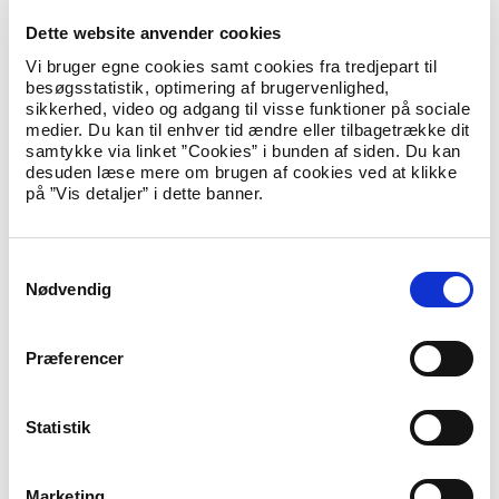
tilfælde, hvor et barn står til at fortabe sit danske
statsborgerskab og dermed sit unionsborgerskab i forbindelse
Dette website anvender cookies
med en forælders fortabelse af dansk statsborgerskab, skal
Vi bruger egne cookies samt cookies fra tredjepart til
foretages en selvstændig konkret vurdering af følgerne af
besøgsstatistik, optimering af brugervenlighed,
barnets fortabelse af unionsborgerskabet i forhold til EU-
sikkerhed, video og adgang til visse funktioner på sociale
retten, herunder i forhold til både chartrets artikel 7 (retten til
medier. Du kan til enhver tid ændre eller tilbagetrække dit
respekt for bl.a. familielivet) og artikel 24 (om børns
samtykke via linket ”Cookies” i bunden af siden. Du kan
rettigheder).
desuden læse mere om brugen af cookies ved at klikke
på ”Vis detaljer” i dette banner.
Se udlændinge- og integrationsministerens orientering af
Indfødsretsudvalget om dommen og dens retsvirkninger
(pdf)
S
Nødvendig
a
Mulighed for genoptagelse
m
Dommen får retsvirkninger fra ikrafttrædelsen af den
t
fortolkede regel, TEUF artikel 20, som trådte i kraft den 1.
Præferencer
y
november 1993.
k
Tidligere danske statsborgere, der er fyldt 22 år den 1.
k
Statistik
november 1993 eller senere, og som har søgt om at bevare
e
dansk statsborgerskab inden det fyldte 22. år, og som har
modtaget en afgørelse fra Udlændinge- og
v
Marketing