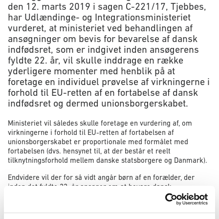
den 12. marts 2019 i sagen C-221/17, Tjebbes,
har Udlændinge- og Integrationsministeriet
vurderet, at ministeriet ved behandlingen af
ansøgninger om bevis for bevarelse af dansk
indfødsret, som er indgivet inden ansøgerens
fyldte 22. år, vil skulle inddrage en række
yderligere momenter med henblik på at
foretage en individuel prøvelse af virkningerne i
forhold til EU-retten af en fortabelse af dansk
indfødsret og dermed unionsborgerskabet.
Ministeriet vil således skulle foretage en vurdering af, om
virkningerne i forhold til EU-retten af fortabelsen af
unionsborgerskabet er proportionale med formålet med
fortabelsen (dvs. hensynet til, at der består et reelt
tilknytningsforhold mellem danske statsborgere og Danmark).
Endvidere vil der for så vidt angår børn af en forælder, der
inden det fyldte 22. år ansøger om at bevare dansk
statsborgerskab, ikke automatisk ske fortabelse af
statsborgerskab sammen med forælderen, hvis forælderen får
afslag på ansøgningen. Dommen indebærer, at der i et sådant