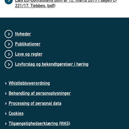
Læs EU-Domstolens dom af 12. marts 2019 i sagen C-
221/17, Tjebbes, (pdf)
Nyheder
Publikationer
Love og regler
Lovforslag og bekendtgørelser i høring
Whistleblowerordning
Behandling af personoplysninger
Processing of personal data
Cookies
Tilgængelighedserklæring (WAS)