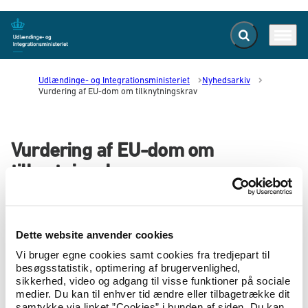
Fold søgefelt ud
Menu
Gå til forsiden
Udlændinge- og Integrationsministeriet
Nyhedsarkiv
Vurdering af EU-dom om tilknytningskrav
Vurdering af EU-dom om
tilknytningskrav
26.08.2019
Der foreligger nu en vurdering af EU-dommens
Dette website anvender cookies
betydning for det tidligere gældende
Vi bruger egne cookies samt cookies fra tredjepart til
tilknytningskrav ved ægtefællesammenføring.
besøgsstatistik, optimering af brugervenlighed,
sikkerhed, video og adgang til visse funktioner på sociale
Udlændinge- og Integrationsministeriet har i samarbejde med
medier. Du kan til enhver tid ændre eller tilbagetrække dit
Justitsministeriet færdiggjort vurderingen af den dom, EU-
samtykke via linket ”Cookies” i bunden af siden. Du kan